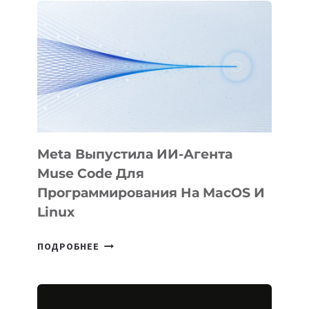
ФИЛЬМ
KÖK
BÖRÜ
НА
SIGGRAPH
2026
Meta Выпустила ИИ-Агента
Muse Code Для
Программирования На MacOS И
Linux
META
ПОДРОБНЕЕ
ВЫПУСТИЛА
ИИ-
АГЕНТА