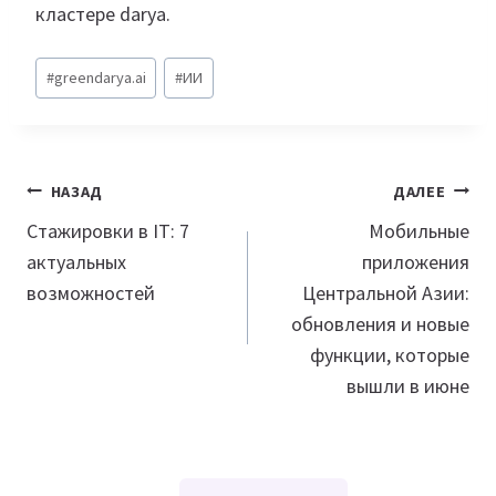
кластере darya.
Метки
#
greendarya.ai
#
ИИ
записи:
Навигация
НАЗАД
ДАЛЕЕ
по
Стажировки в IT: 7
Мобильные
актуальных
приложения
записям
возможностей
Центральной Азии:
обновления и новые
функции, которые
вышли в июне