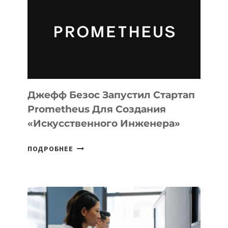
MUSE
CODE
ДЛЯ
ПРОГРАММИРОВАНИЯ
НА
MACOS
И
LINUX
Джефф Безос Запустил Стартап
Prometheus Для Создания
«искусственного Инженера»
ДЖЕФФ
ПОДРОБНЕЕ
БЕЗОС
ЗАПУСТИЛ
СТАРТАП
PROMETHEUS
ДЛЯ
СОЗДАНИЯ