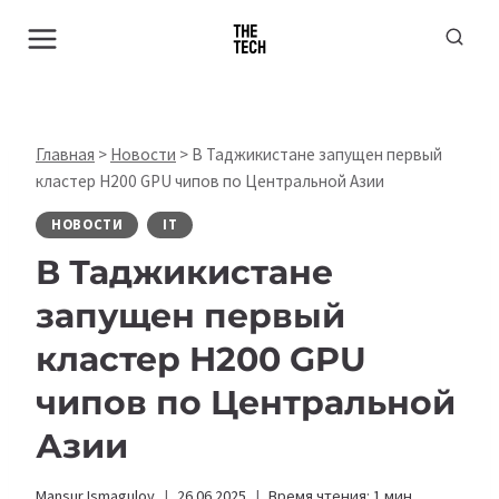
Перейти
к
содержимому
Главная
>
Новости
>
В Таджикистане запущен первый
кластер H200 GPU чипов по Центральной Азии
НОВОСТИ
IT
В Таджикистане
запущен первый
кластер H200 GPU
чипов по Центральной
Азии
Mansur Ismagulov
26.06.2025
Время чтения:
1
мин