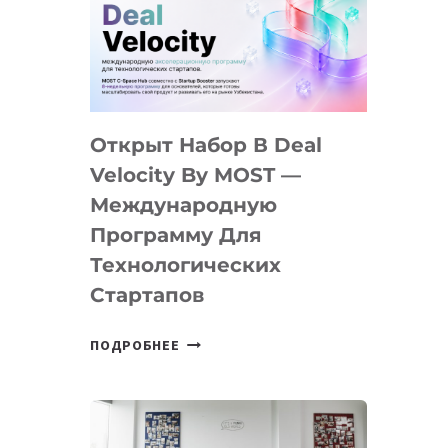
AI
YOUTH
CAMP
ДАЛ
30
Открыт Набор В Deal
ПОДРОСТКАМ
БИЛЕТ
Velocity By MOST —
В
Международную
IT-
Программу Для
ПРЕДПРИНИМАТЕЛЬСТВО
Технологических
Стартапов
ОТКРЫТ
ПОДРОБНЕЕ
НАБОР
В
DEAL
VELOCITY