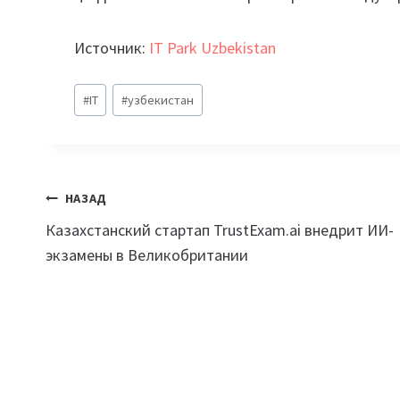
Источник:
IT Park Uzbekistan
Метки
#
IT
#
узбекистан
записи:
Навигация
НАЗАД
Казахстанский стартап TrustExam.ai внедрит ИИ-
по
экзамены в Великобритании
записям