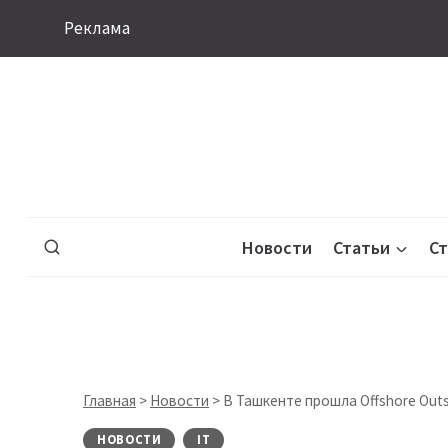
Перейти
Реклама
к
содержимому
Новости
Статьи
С
Главная
>
Новости
>
В Ташкенте прошла Offshore Outs
НОВОСТИ
IT