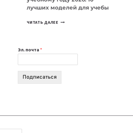
лучших моделей для учебы
КАКОЙ
ЧИТАТЬ ДАЛЕЕ
НОУТБУК
ВЫБРАТЬ
К
Эл. почта
*
УЧЕБНОМУ
ГОДУ
2026:
10
Подписаться
ЛУЧШИХ
МОДЕЛЕЙ
ДЛЯ
УЧЕБЫ