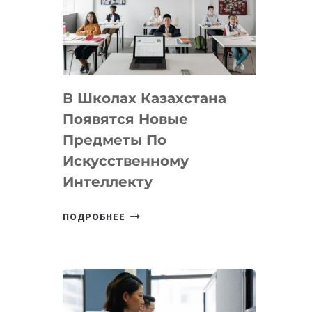
BY
MOST
—
МЕЖДУНАРОДНУЮ
ПРОГРАММУ
В Школах Казахстана
ДЛЯ
ТЕХНОЛОГИЧЕСКИХ
Появятся Новые
СТАРТАПОВ
Предметы По
Искусственному
Интеллекту
В
ПОДРОБНЕЕ
ШКОЛАХ
КАЗАХСТАНА
ПОЯВЯТСЯ
НОВЫЕ
ПРЕДМЕТЫ