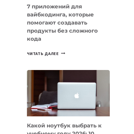
7 приложений для
вайбкодинга, которые
помогают создавать
продукты без сложного
кода
7
ЧИТАТЬ ДАЛЕЕ
ПРИЛОЖЕНИЙ
ДЛЯ
ВАЙБКОДИНГА,
КОТОРЫЕ
ПОМОГАЮТ
СОЗДАВАТЬ
ПРОДУКТЫ
БЕЗ
СЛОЖНОГО
Какой ноутбук выбрать к
КОДА
учебному году 2026: 10