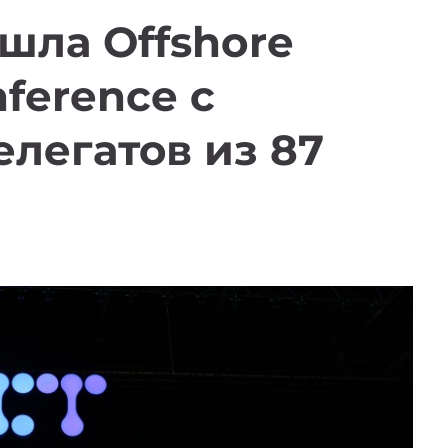
шла Offshore
ference с
елегатов из 87