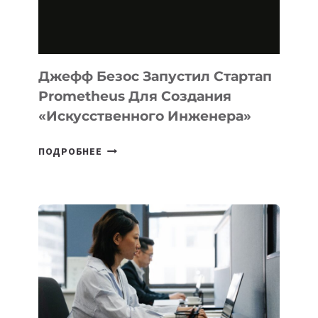
НА
MACOS
И
LINUX
Джефф Безос Запустил Стартап
Prometheus Для Создания
«искусственного Инженера»
ДЖЕФФ
ПОДРОБНЕЕ
БЕЗОС
ЗАПУСТИЛ
СТАРТАП
PROMETHEUS
ДЛЯ
СОЗДАНИЯ
«ИСКУССТВЕННОГО
ИНЖЕНЕРА»