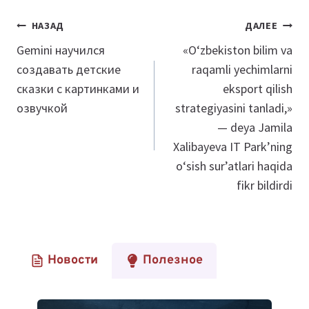
Навигация
НАЗАД
ДАЛЕЕ
по
Gemini научился
«O‘zbekiston bilim va
создавать детские
raqamli yechimlarni
записям
сказки с картинками и
eksport qilish
озвучкой
strategiyasini tanladi,»
— deya Jamila
Xalibayeva IT Park’ning
o‘sish sur’atlari haqida
fikr bildirdi
Новости
Полезное