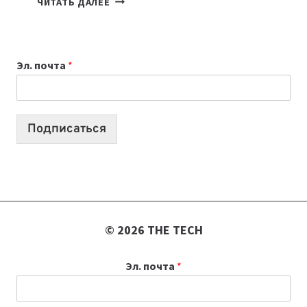
ЧИТАТЬ ДАЛЕЕ
НОУТБУК
ВЫБРАТЬ
К
Эл. почта
*
УЧЕБНОМУ
ГОДУ
2026:
10
Подписаться
ЛУЧШИХ
МОДЕЛЕЙ
ДЛЯ
УЧЕБЫ
© 2026 THE TECH
Эл. почта
*