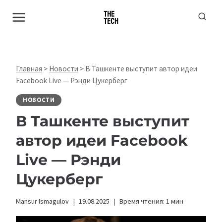
Перейти
к
содержимому
Главная
>
Новости
>
В Ташкенте выступит автор идеи
Facebook Live — Рэнди Цукерберг
НОВОСТИ
В Ташкенте выступит
автор идеи Facebook
Live — Рэнди
Цукерберг
Mansur Ismagulov
19.08.2025
Время чтения:
1
мин