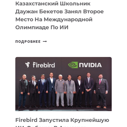
ИИ
Казахстанский Школьник
Даужан Бекетов Занял Второе
Место На Международной
Олимпиаде По ИИ
КАЗАХСТАНСКИЙ
ПОДРОБНЕЕ
ШКОЛЬНИК
ДАУЖАН
БЕКЕТОВ
ЗАНЯЛ
ВТОРОЕ
МЕСТО
НА
МЕЖДУНАРОДНОЙ
ОЛИМПИАДЕ
ПО
ИИ
Firebird Запустила Крупнейшую