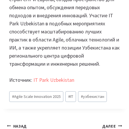
обмена опытом, обсуждения передовых
подходов и внедрения инноваций. Участие IT
Park Uzbekistan в подобных мероприятиях
способствует масштабированию лучших
практик в области Agile, облачных технологий и
ИИ, а также укрепляет позиции Узбекистана как
регионального центра цифровой
трансформации и инженерных решений.
Источник:
IT Park Uzbekistan
Метки
#
Agile Scale Innovation 2025
#
IT
#
узбекистан
записи:
Навигация
НАЗАД
ДАЛЕЕ