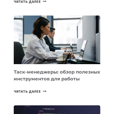
ЧИТАТЬ ДАЛЕЕ
АССИСТЕНТ
ДЛЯ
БИЗНЕСА:
КАКИЕ
3
ЗАДАЧИ
ЕМУ
МОЖНО
ПОРУЧИТЬ
УЖЕ
СЕГОДНЯ
Таск-менеджеры: обзор полезных
инструментов для работы
ТАСК-
ЧИТАТЬ ДАЛЕЕ
МЕНЕДЖЕРЫ:
ОБЗОР
ПОЛЕЗНЫХ