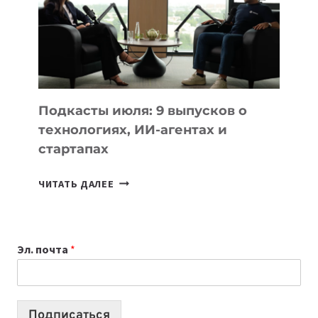
2026:
10
ЛУЧШИХ
МОДЕЛЕЙ
ДЛЯ
УЧЕБЫ
Подкасты июля: 9 выпусков о
технологиях, ИИ-агентах и
стартапах
ПОДКАСТЫ
ЧИТАТЬ ДАЛЕЕ
ИЮЛЯ:
9
ВЫПУСКОВ
Эл. почта
*
О
ТЕХНОЛОГИЯХ,
ИИ-
АГЕНТАХ
Подписаться