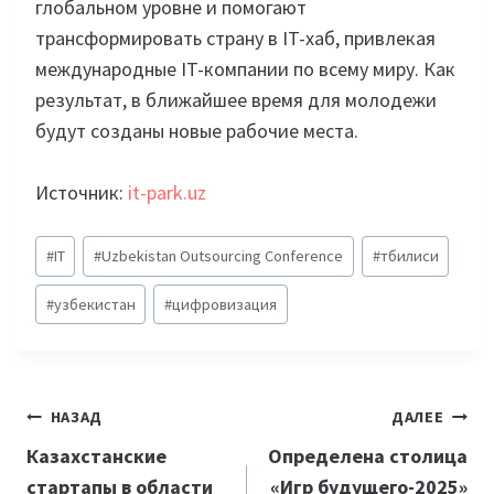
глобальном уровне и помогают
трансформировать страну в IT-хаб, привлекая
международные IT-компании по всему миру. Как
результат, в ближайшее время для молодежи
будут созданы новые рабочие места.
Источник:
it-park.uz
Метки
#
IT
#
Uzbekistan Outsourcing Conference
#
тбилиси
записи:
#
узбекистан
#
цифровизация
Навигация
НАЗАД
ДАЛЕЕ
по
Казахстанские
Определена столица
стартапы в области
«Игр будущего-2025»