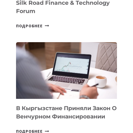
Silk Road Finance & Technology
Forum
В
ПОДРОБНЕЕ
УЗБЕКИСТАНЕ
ПРОЙДЕТ
ПЕРВЫЙ
SILK
ROAD
FINANCE
&
TECHNOLOGY
FORUM
В Кыргызстане Приняли Закон О
Венчурном Финансировании
В
ПОДРОБНЕЕ