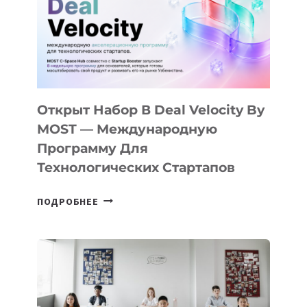
AI
YOUTH
CAMP
ДАЛ
30
ПОДРОСТКАМ
БИЛЕТ
Открыт Набор В Deal Velocity By
В
MOST — Международную
IT-
Программу Для
ПРЕДПРИНИМАТЕЛЬСТВО
Технологических Стартапов
ОТКРЫТ
ПОДРОБНЕЕ
НАБОР
В
DEAL
VELOCITY
BY
MOST