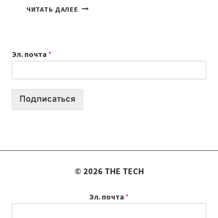
КАКОЙ
ЧИТАТЬ ДАЛЕЕ
НОУТБУК
ВЫБРАТЬ
К
Эл. почта
*
УЧЕБНОМУ
ГОДУ
2026:
10
Подписаться
ЛУЧШИХ
МОДЕЛЕЙ
ДЛЯ
УЧЕБЫ
© 2026 THE TECH
Эл. почта
*