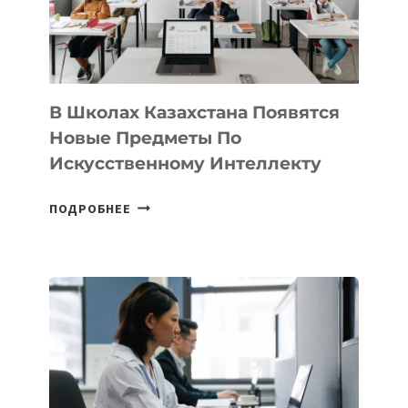
—
МЕЖДУНАРОДНУЮ
ПРОГРАММУ
ДЛЯ
ТЕХНОЛОГИЧЕСКИХ
В Школах Казахстана Появятся
СТАРТАПОВ
Новые Предметы По
Искусственному Интеллекту
В
ПОДРОБНЕЕ
ШКОЛАХ
КАЗАХСТАНА
ПОЯВЯТСЯ
НОВЫЕ
ПРЕДМЕТЫ
ПО
ИСКУССТВЕННОМУ
ИНТЕЛЛЕКТУ