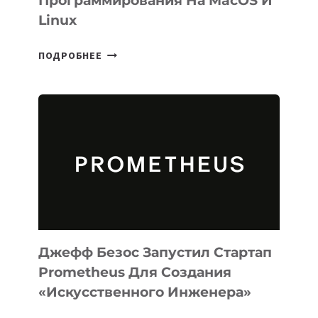
Программирования На MacOS И
Linux
META
ПОДРОБНЕЕ
ВЫПУСТИЛА
ИИ-
АГЕНТА
MUSE
CODE
ДЛЯ
ПРОГРАММИРОВАНИЯ
НА
MACOS
И
LINUX
Джефф Безос Запустил Стартап
Prometheus Для Создания
«искусственного Инженера»