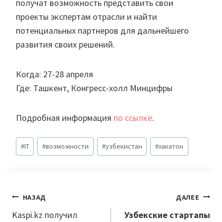
получат возможность представить свои
проекты экспертам отрасли и найти
потенциальных партнеров для дальнейшего
развития своих решений.
Когда: 27-28 апреля
Где: Ташкент, Конгресс-холл Минцифры
Подробная информация
по ссылке
.
Метки
#
IT
#
возможности
#
узбекистан
#
хакатон
записи:
Навигация
НАЗАД
ДАЛЕЕ
по
Kaspi.kz получил
Узбекские стартапы