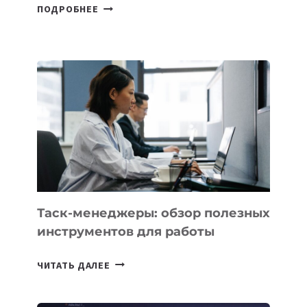
ДЖЕФФ
ПОДРОБНЕЕ
БЕЗОС
ЗАПУСТИЛ
СТАРТАП
PROMETHEUS
ДЛЯ
СОЗДАНИЯ
«ИСКУССТВЕННОГО
ИНЖЕНЕРА»
Таск-менеджеры: обзор полезных
инструментов для работы
ТАСК-
ЧИТАТЬ ДАЛЕЕ
МЕНЕДЖЕРЫ:
ОБЗОР