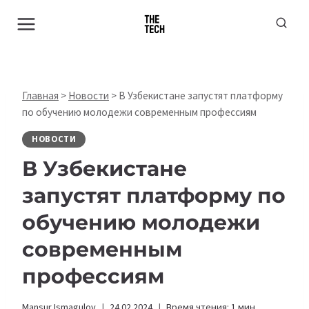
Перейти
к
содержимому
Главная
>
Новости
>
В Узбекистане запустят платформу
по обучению молодежи современным профессиям
НОВОСТИ
В Узбекистане
запустят платформу по
обучению молодежи
современным
профессиям
Mansur Ismagulov
24.02.2024
Время чтения:
1
мин