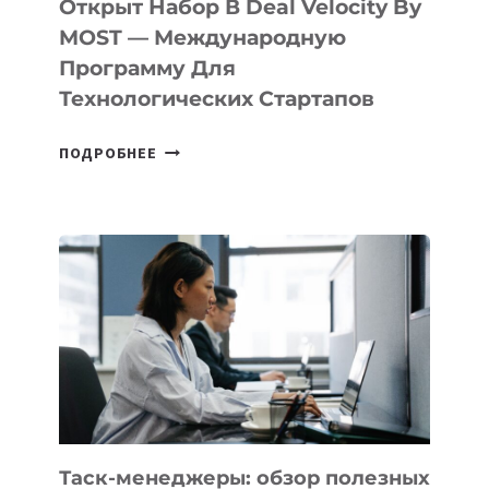
Открыт Набор В Deal Velocity By
В
MOST — Международную
IT-
Программу Для
ПРЕДПРИНИМАТЕЛЬСТВО
Технологических Стартапов
ОТКРЫТ
ПОДРОБНЕЕ
НАБОР
В
DEAL
VELOCITY
BY
MOST
—
МЕЖДУНАРОДНУЮ
ПРОГРАММУ
ДЛЯ
ТЕХНОЛОГИЧЕСКИХ
СТАРТАПОВ
Таск-менеджеры: обзор полезных