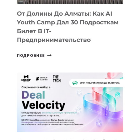
От Долины До Алматы: Как AI
Youth Camp Дал 30 Подросткам
Билет В IT-
Предпринимательство
ОТ
ПОДРОБНЕЕ
ДОЛИНЫ
ДО
АЛМАТЫ:
КАК
AI
YOUTH
CAMP
ДАЛ
30
ПОДРОСТКАМ
БИЛЕТ