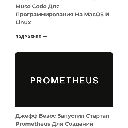
Muse Code Для
Программирования На MacOS И
Linux
META
ПОДРОБНЕЕ
ВЫПУСТИЛА
ИИ-
АГЕНТА
MUSE
CODE
ДЛЯ
ПРОГРАММИРОВАНИЯ
НА
MACOS
И
LINUX
Джефф Безос Запустил Стартап
Prometheus Для Создания