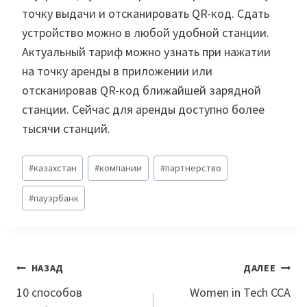
точку выдачи и отсканировать QR-код. Сдать
устройство можно в любой удобной станции.
Актуальный тариф можно узнать при нажатии
на точку аренды в приложении или
отсканировав QR-код ближайшей зарядной
станции. Сейчас для аренды доступно более
тысячи станций.
Метки
#
казахстан
#
компании
#
партнерство
записи:
#
пауэрбанк
Навигация
НАЗАД
ДАЛЕЕ
по
10 способов
Women in Tech CCA