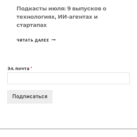
УЧЕБЫ
Подкасты июля: 9 выпусков о
технологиях, ИИ-агентах и
стартапах
ПОДКАСТЫ
ЧИТАТЬ ДАЛЕЕ
ИЮЛЯ:
9
ВЫПУСКОВ
Эл. почта
*
О
ТЕХНОЛОГИЯХ,
ИИ-
АГЕНТАХ
Подписаться
И
СТАРТАПАХ