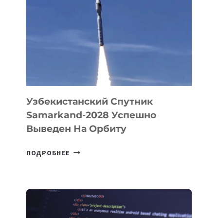
PROMETHEUS
ДЛЯ
СОЗДАНИЯ
«ИСКУССТВЕННОГО
ИНЖЕНЕРА»
Узбекистанский Спутник
Samarkand-2028 Успешно
Выведен На Орбиту
УЗБЕКИСТАНСКИЙ
ПОДРОБНЕЕ
СПУТНИК
SAMARKAND-
2028
УСПЕШНО
ВЫВЕДЕН