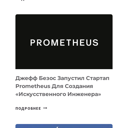
ВЫПУСТИЛА
ИИ-
АГЕНТА
MUSE
CODE
ДЛЯ
ПРОГРАММИРОВАНИЯ
НА
MACOS
И
LINUX
Джефф Безос Запустил Стартап
Prometheus Для Создания
«искусственного Инженера»
ДЖЕФФ
ПОДРОБНЕЕ
БЕЗОС
ЗАПУСТИЛ
СТАРТАП