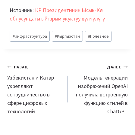
Источник:
КР Президентинин Ысык-Көл
облусундагы ыйгарым укуктуу өкүлчүлүгү
Метки
#
инфраструктура
#
Кыргызстан
#
Полезное
записи:
Навигация
НАЗАД
ДАЛЕЕ
по
Узбекистан и Катар
Модель генерации
укрепляют
изображений OpenAI
записям
сотрудничество в
получила встроенную
сфере цифровых
функцию стилей в
технологий
ChatGPT