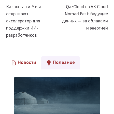
по
Казахстан и Meta
QazCloud на VK Cloud
открывают
Nomad Fest: будущее
записям
акселератор для
данных — за облаками
поддержки ИИ-
и энергией
разработчиков
Новости
Полезное