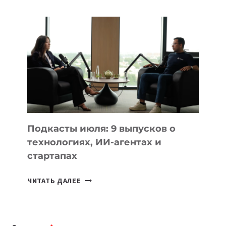
ВЫБРАТЬ
К
УЧЕБНОМУ
ГОДУ
2026:
10
ЛУЧШИХ
МОДЕЛЕЙ
ДЛЯ
УЧЕБЫ
Подкасты июля: 9 выпусков о
технологиях, ИИ-агентах и
стартапах
ПОДКАСТЫ
ЧИТАТЬ ДАЛЕЕ
ИЮЛЯ:
9
ВЫПУСКОВ