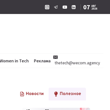
07
АВГ
2026
Women in Tech
Реклама
thetech@wecom.agency
Новости
Полезное