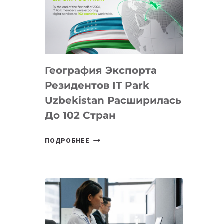
ПРЕДМЕТЫ
ПО
ИСКУССТВЕННОМУ
ИНТЕЛЛЕКТУ
География Экспорта
Резидентов IT Park
Uzbekistan Расширилась
До 102 Стран
ГЕОГРАФИЯ
ПОДРОБНЕЕ
ЭКСПОРТА
РЕЗИДЕНТОВ
IT
PARK
UZBEKISTAN
РАСШИРИЛАСЬ