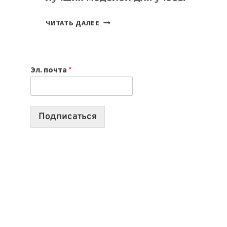
КАКОЙ
ЧИТАТЬ ДАЛЕЕ
НОУТБУК
ВЫБРАТЬ
К
Эл. почта
*
УЧЕБНОМУ
ГОДУ
2026:
10
Подписаться
ЛУЧШИХ
МОДЕЛЕЙ
ДЛЯ
УЧЕБЫ