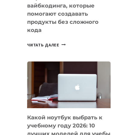
вайбкодинга, которые
помогают создавать
продукты без сложного
кода
7
ЧИТАТЬ ДАЛЕЕ
ПРИЛОЖЕНИЙ
ДЛЯ
ВАЙБКОДИНГА,
КОТОРЫЕ
ПОМОГАЮТ
СОЗДАВАТЬ
ПРОДУКТЫ
БЕЗ
СЛОЖНОГО
Какой ноутбук выбрать к
КОДА
учебному году 2026: 10
лучших моделей для учебы