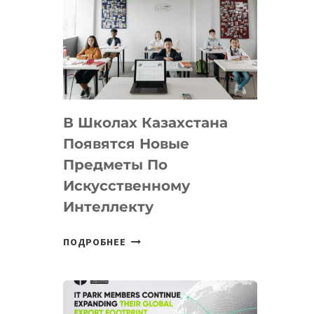
DEAL
VELOCITY
BY
MOST
—
МЕЖДУНАРОДНУЮ
ПРОГРАММУ
В Школах Казахстана
ДЛЯ
ТЕХНОЛОГИЧЕСКИХ
Появятся Новые
СТАРТАПОВ
Предметы По
Искусственному
Интеллекту
В
ПОДРОБНЕЕ
ШКОЛАХ
КАЗАХСТАНА
ПОЯВЯТСЯ
НОВЫЕ