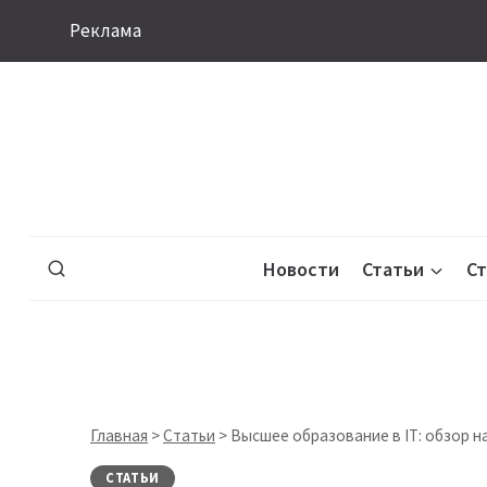
Перейти
Реклама
к
содержимому
Новости
Статьи
С
Главная
>
Статьи
>
Высшее образование в IT: обзор н
СТАТЬИ