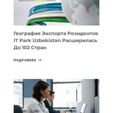
ИСКУССТВЕННОМУ
ИНТЕЛЛЕКТУ
География Экспорта Резидентов
IT Park Uzbekistan Расширилась
До 102 Стран
ГЕОГРАФИЯ
ПОДРОБНЕЕ
ЭКСПОРТА
РЕЗИДЕНТОВ
IT
PARK
UZBEKISTAN
РАСШИРИЛАСЬ
ДО
102