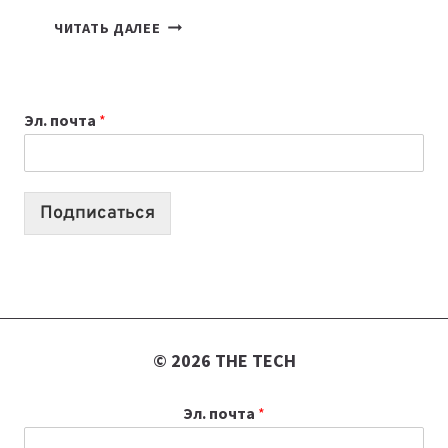
КАКОЙ
ЧИТАТЬ ДАЛЕЕ
НОУТБУК
ВЫБРАТЬ
К
Эл. почта
*
УЧЕБНОМУ
ГОДУ
2026:
10
Подписаться
ЛУЧШИХ
МОДЕЛЕЙ
ДЛЯ
УЧЕБЫ
© 2026 THE TECH
Эл. почта
*