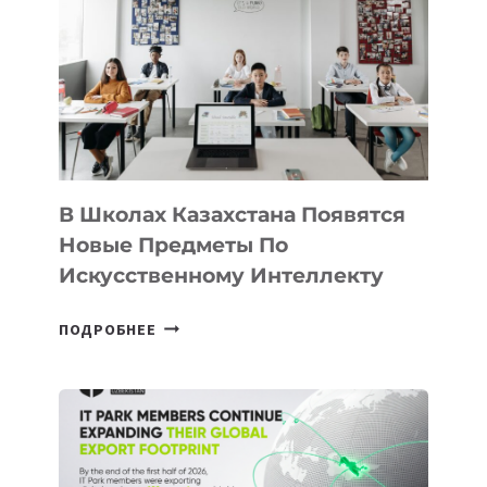
VELOCITY
BY
MOST
—
МЕЖДУНАРОДНУЮ
ПРОГРАММУ
ДЛЯ
ТЕХНОЛОГИЧЕСКИХ
В Школах Казахстана Появятся
СТАРТАПОВ
Новые Предметы По
Искусственному Интеллекту
В
ПОДРОБНЕЕ
ШКОЛАХ
КАЗАХСТАНА
ПОЯВЯТСЯ
НОВЫЕ
ПРЕДМЕТЫ
ПО