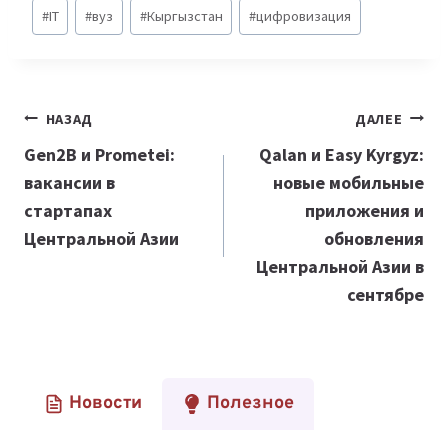
Метки
#
IT
#
вуз
#
Кыргызстан
#
цифровизация
записи:
Навигация
НАЗАД
ДАЛЕЕ
по
Gen2B и Prometei:
Qalan и Easy Kyrgyz:
вакансии в
новые мобильные
записям
стартапах
приложения и
Центральной Азии
обновления
Центральной Азии в
сентябре
Новости
Полезное