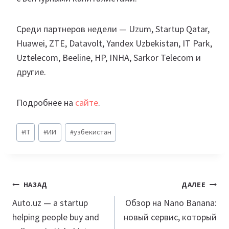
Среди партнеров недели — Uzum, Startup Qatar,
Huawei, ZTE, Datavolt, Yandex Uzbekistan, IT Park,
Uztelecom, Beeline, HP, INHA, Sarkor Telecom и
другие.
Подробнее на
сайте
.
Метки
#
IT
#
ИИ
#
узбекистан
записи:
Навигация
НАЗАД
ДАЛЕЕ
по
Auto.uz — a startup
Обзор на Nano Banana:
helping people buy and
новый сервис, который
записям