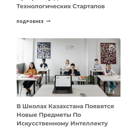
ПРЕДПРИНИМАТЕЛЬСТВО
Технологических Стартапов
ОТКРЫТ
ПОДРОБНЕЕ
НАБОР
В
DEAL
VELOCITY
BY
MOST
—
МЕЖДУНАРОДНУЮ
ПРОГРАММУ
ДЛЯ
ТЕХНОЛОГИЧЕСКИХ
В Школах Казахстана Появятся
СТАРТАПОВ
Новые Предметы По
Искусственному Интеллекту
В