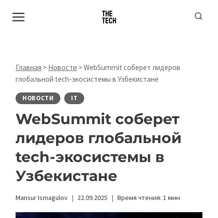
Перейти
к
содержимому
Главная
>
Новости
>
WebSummit соберет лидеров
глобальной tech-экосистемы в Узбекистане
НОВОСТИ
IT
WebSummit соберет
лидеров глобальной
tech-экосистемы в
Узбекистане
Mansur Ismagulov
22.09.2025
Время чтения:
1
мин