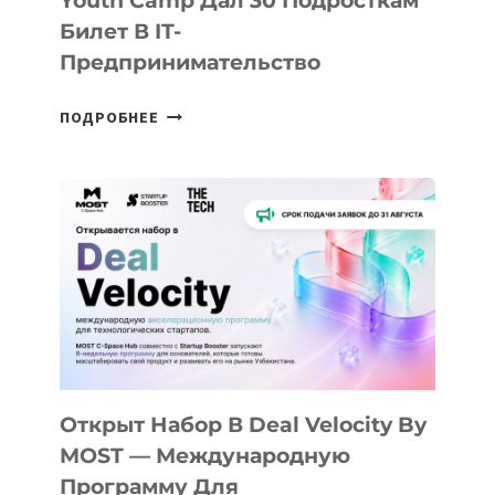
Youth Camp Дал 30 Подросткам
Билет В IT-
Предпринимательство
ОТ
ПОДРОБНЕЕ
ДОЛИНЫ
ДО
АЛМАТЫ:
КАК
AI
YOUTH
CAMP
ДАЛ
30
ПОДРОСТКАМ
БИЛЕТ
Открыт Набор В Deal Velocity By
В
MOST — Международную
IT-
Программу Для