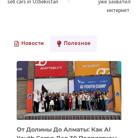
sell cars in Uzbekistan
уже захватил
интернет
Новости
Полезное
От Долины До Алматы: Как AI