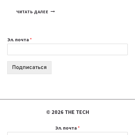
7
ЧИТАТЬ ДАЛЕЕ
ПРИЛОЖЕНИЙ
ДЛЯ
ВАЙБКОДИНГА,
Эл. почта
*
КОТОРЫЕ
ПОМОГАЮТ
СОЗДАВАТЬ
ПРОДУКТЫ
Подписаться
БЕЗ
СЛОЖНОГО
КОДА
© 2026 THE TECH
Эл. почта
*