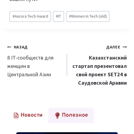
Метки
#
Aurora Tech Award
#
IT
#
Women In Tech (old)
записи:
Навигация
НАЗАД
ДАЛЕЕ
по
8 IT-сообществ для
Казахстанский
женщин в
стартап презентовал
записям
Центральной Азии
свой проект SET24 в
Саудовской Аравии
Новости
Полезное