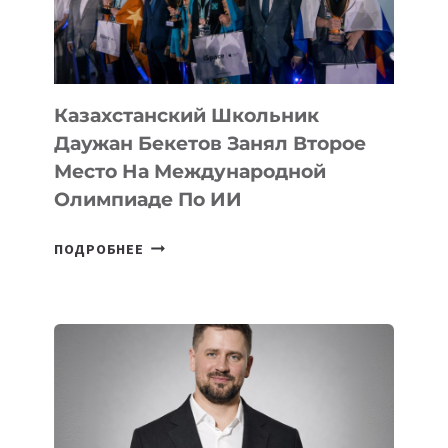
НА
МЕЖДУНАРОДНОЙ
ОЛИМПИАДЕ
ПО
ИИ
Казахстанский Школьник
Даужан Бекетов Занял Второе
Место На Международной
Олимпиаде По ИИ
КАЗАХСТАНСКИЙ
ПОДРОБНЕЕ
ШКОЛЬНИК
ДАУЖАН
БЕКЕТОВ
ЗАНЯЛ
ВТОРОЕ
МЕСТО
НА
МЕЖДУНАРОДНОЙ