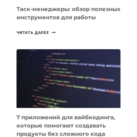
СЕГОДНЯ
Таск-менеджеры: обзор полезных
инструментов для работы
ТАСК-
ЧИТАТЬ ДАЛЕЕ
МЕНЕДЖЕРЫ:
ОБЗОР
ПОЛЕЗНЫХ
ИНСТРУМЕНТОВ
ДЛЯ
РАБОТЫ
7 приложений для вайбкодинга,
которые помогают создавать
продукты без сложного кода