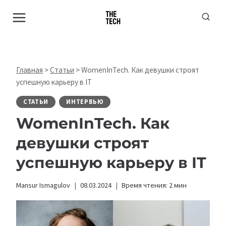
Перейти
к
содержимому
Главная
>
Статьи
>
WomenInTech. Как девушки строят
успешную карьеру в IT
СТАТЬИ
ИНТЕРВЬЮ
WomenInTech. Как
девушки строят
успешную карьеру в IT
Mansur Ismagulov
08.03.2024
Время чтения:
2
мин