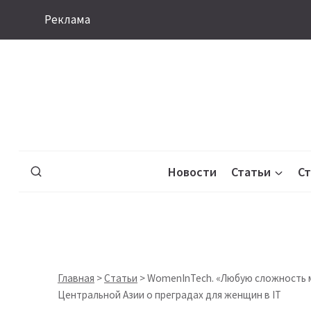
Перейти
Реклама
к
содержимому
Новости
Статьи
С
Главная
>
Статьи
>
WomenInTech. «Любую сложность м
Центральной Азии о преградах для женщин в IT