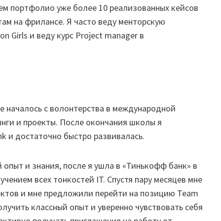
оем портфолио уже более 10 реализованных кейсов
там на фрилансе. Я часто веду менторскую
n Girls и веду курс Project manager в
все началось с волонтерства в международной
инги и проекты. После окончания школы я
nk и достаточно быстро развивалась.
й опыт и знания, после я ушла в «Тинькофф банк» в
чением всех тонкостей IT. Спустя пару месяцев мне
ектов и мне предложили перейти на позицию Team
олучить классный опыт и уверенно чувствовать себя
 активно получать приглашения на работу от