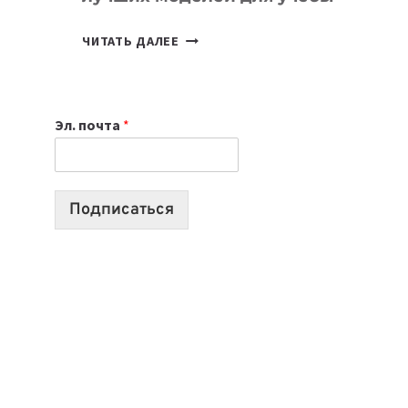
КАКОЙ
ЧИТАТЬ ДАЛЕЕ
НОУТБУК
ВЫБРАТЬ
К
Эл. почта
*
УЧЕБНОМУ
ГОДУ
2026:
10
Подписаться
ЛУЧШИХ
МОДЕЛЕЙ
ДЛЯ
УЧЕБЫ