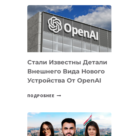
ОПРЕДЕЛЕНЫ
ПРИОРИТЕТНЫЕ
ЗАДАЧИ
ПО
РАЗВИТИЮ
ЭКОСИСТЕМЫ
ИСКУССТВЕННОГО
ИНТЕЛЛЕКТА
Стали Известны Детали
Внешнего Вида Нового
Устройства От OpenAI
СТАЛИ
ПОДРОБНЕЕ
ИЗВЕСТНЫ
ДЕТАЛИ
ВНЕШНЕГО
ВИДА
НОВОГО