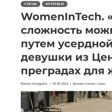
СТАТЬИ
ИНТЕРВЬЮ
WomenInTech. 
сложность можн
путем усердной
девушки из Це
преградах для 
Mansur Ismagulov
03.05.2024
Время чтения:
2
мин