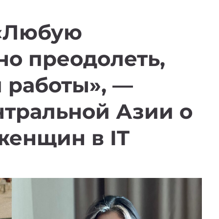
«Любую
о преодолеть,
 работы», —
нтральной Азии о
женщин в IT