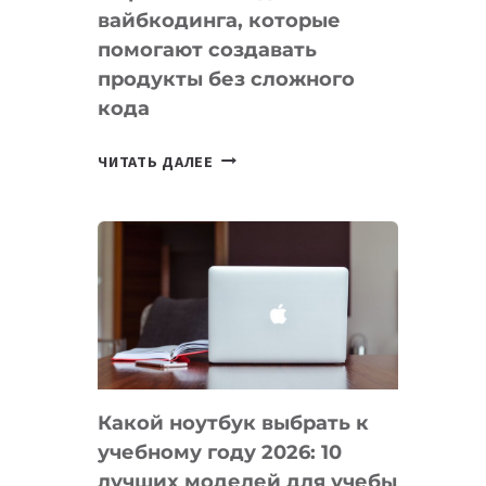
вайбкодинга, которые
помогают создавать
продукты без сложного
кода
7
ЧИТАТЬ ДАЛЕЕ
ПРИЛОЖЕНИЙ
ДЛЯ
ВАЙБКОДИНГА,
КОТОРЫЕ
ПОМОГАЮТ
СОЗДАВАТЬ
ПРОДУКТЫ
БЕЗ
СЛОЖНОГО
Какой ноутбук выбрать к
КОДА
учебному году 2026: 10
лучших моделей для учебы