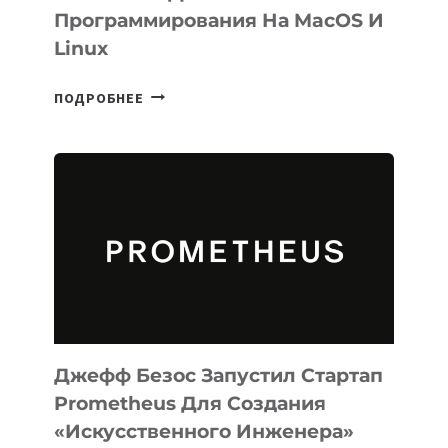
Программирования На MacOS И
Linux
META
ПОДРОБНЕЕ
ВЫПУСТИЛА
ИИ-
АГЕНТА
MUSE
CODE
ДЛЯ
ПРОГРАММИРОВАНИЯ
НА
MACOS
И
LINUX
Джефф Безос Запустил Стартап
Prometheus Для Создания
«искусственного Инженера»