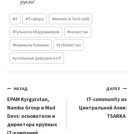
руках!
Метки
#
IT
#
IT-сфера
#
Women In Tech (old)
записи:
#
Гульноза Абдурашидов
#
казахстан
#
Кырмызы Калиева
#
узбекистан
#
успешные девушки из IT
Навигация
НАЗАД
ДАЛЕЕ
по
EPAM Kyrgyzstan,
IT-community из
Namba Group и Mad
Центральной Азии:
записям
Devs: основатели и
TSARKA
директора крупных
IT-компаний