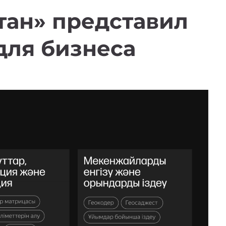
тан
»
представил
для бизнеса