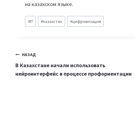
на казахском языке.
Метки
#
IT
#
казахстан
#
цифровизация
записи:
Навигация
НАЗАД
В Казахстане начали использовать
по
нейроинтерфейс в процессе профориентации
записям