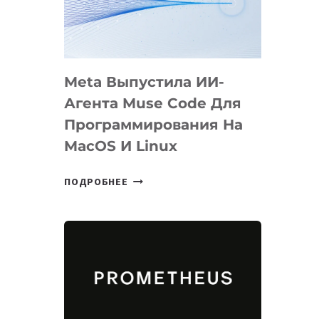
НА
SIGGRAPH
2026
Meta Выпустила ИИ-
Агента Muse Code Для
Программирования На
MacOS И Linux
META
ПОДРОБНЕЕ
ВЫПУСТИЛА
ИИ-
АГЕНТА
MUSE
CODE
ДЛЯ
ПРОГРАММИРОВАНИЯ