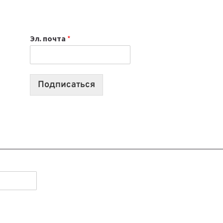
НОУТБУК
ВЫБРАТЬ
К
Эл. почта
*
УЧЕБНОМУ
ГОДУ
2026:
10
Подписаться
ЛУЧШИХ
МОДЕЛЕЙ
ДЛЯ
УЧЕБЫ