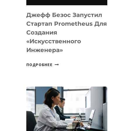
НА
MACOS
Джефф Безос Запустил
И
LINUX
Стартап Prometheus Для
Создания
«искусственного
Инженера»
ДЖЕФФ
ПОДРОБНЕЕ
БЕЗОС
ЗАПУСТИЛ
СТАРТАП
PROMETHEUS
ДЛЯ
СОЗДАНИЯ
«ИСКУССТВЕННОГО
ИНЖЕНЕРА»