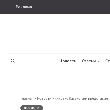
Перейти
Реклама
к
содержимому
Новости
Статьи
С
Главная
>
Новости
>
«Яндекс Казахстан» представил 
НОВОСТИ