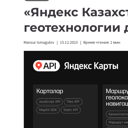
«
Яндекс Казахс
геотехнологии 
Mansur Ismagulov
15.12.2023
Время чтения:
1
мин