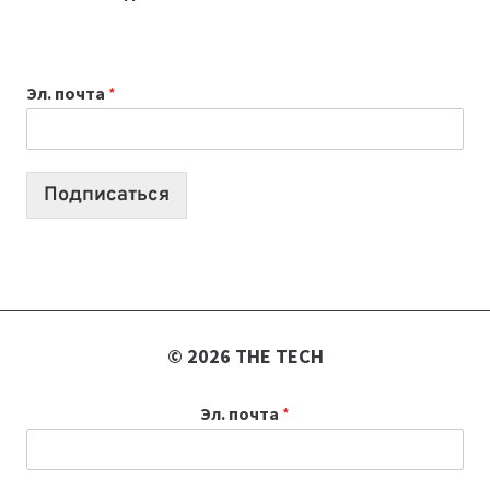
ПРИЛОЖЕНИЙ
ДЛЯ
ВАЙБКОДИНГА,
Эл. почта
*
КОТОРЫЕ
ПОМОГАЮТ
СОЗДАВАТЬ
ПРОДУКТЫ
Подписаться
БЕЗ
СЛОЖНОГО
КОДА
© 2026 THE TECH
Эл. почта
*