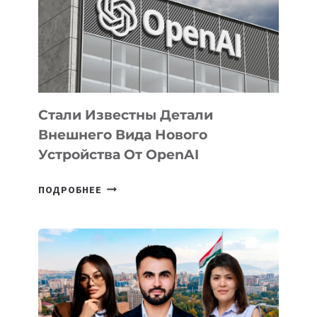
ПО
РАЗВИТИЮ
ЭКОСИСТЕМЫ
ИСКУССТВЕННОГО
ИНТЕЛЛЕКТА
Стали Известны Детали
Внешнего Вида Нового
Устройства От OpenAI
СТАЛИ
ПОДРОБНЕЕ
ИЗВЕСТНЫ
ДЕТАЛИ
ВНЕШНЕГО
ВИДА
НОВОГО
УСТРОЙСТВА
ОТ