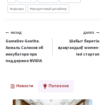
записи:
#
карьера
#
продуктовый дизайнер
Навигация
НАЗАД
ДАЛЕЕ
по
GameDev Goethe.
Шабыт беретін
Акмаль Салихов об
қазақстандық 7 women-
записям
инкубаторе при
led стартап
поддержке NVIDIA
Новости
Полезное