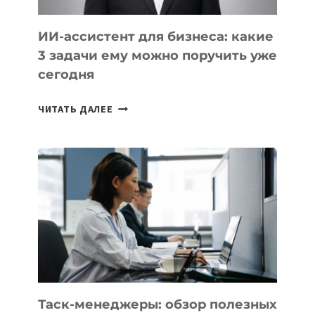
ИИ-ассистент для бизнеса: какие
3 задачи ему можно поручить уже
сегодня
ИИ-
ЧИТАТЬ ДАЛЕЕ
АССИСТЕНТ
ДЛЯ
БИЗНЕСА:
КАКИЕ
3
ЗАДАЧИ
ЕМУ
МОЖНО
ПОРУЧИТЬ
УЖЕ
СЕГОДНЯ
Таск-менеджеры: обзор полезных