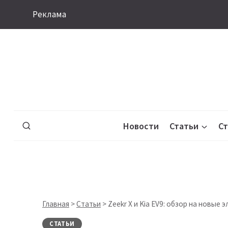
Перейти
Реклама
к
содержимому
Новости
Статьи
С
Главная
>
Статьи
>
Zeekr X и Kia EV9: обзор на новые
СТАТЬИ