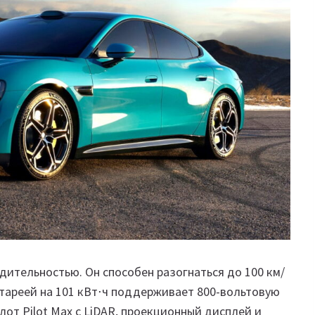
ительностью. Он способен разогнаться до 100 км/
атареей на 101 кВт⋅ч поддерживает 800-вольтовую
лот Pilot Max с LiDAR, проекционный дисплей и