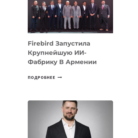
ВТОРОЕ
МЕСТО
НА
МЕЖДУНАРОДНОЙ
ОЛИМПИАДЕ
Firebird Запустила
ПО
ИИ
Крупнейшую ИИ-
Фабрику В Армении
FIREBIRD
ПОДРОБНЕЕ
ЗАПУСТИЛА
КРУПНЕЙШУЮ
ИИ-
ФАБРИКУ
В
АРМЕНИИ