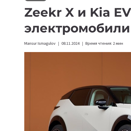
Zeekr X и Kia E
электромобили 
Mansur Ismagulov
08.11.2024
Время чтения:
2
мин