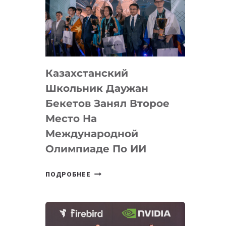
ЗАВОЕВАЛА
МЕДАЛЬ
НА
МЕЖДУНАРОДНОЙ
ОЛИМПИАДЕ
Казахстанский
ПО
ИИ
Школьник Даужан
Бекетов Занял Второе
Место На
Международной
Олимпиаде По ИИ
КАЗАХСТАНСКИЙ
ПОДРОБНЕЕ
ШКОЛЬНИК
ДАУЖАН
БЕКЕТОВ
ЗАНЯЛ