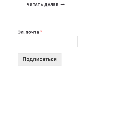
7
ЧИТАТЬ ДАЛЕЕ
ПРИЛОЖЕНИЙ
ДЛЯ
ВАЙБКОДИНГА,
Эл. почта
*
КОТОРЫЕ
ПОМОГАЮТ
СОЗДАВАТЬ
ПРОДУКТЫ
Подписаться
БЕЗ
СЛОЖНОГО
КОДА