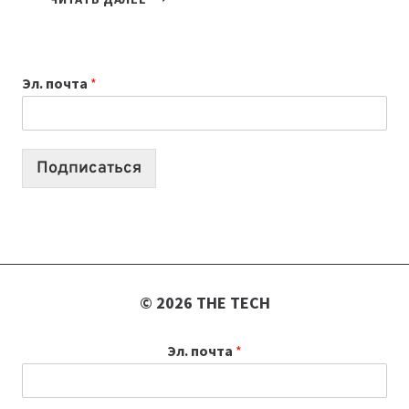
НОУТБУК
ВЫБРАТЬ
К
Эл. почта
*
УЧЕБНОМУ
ГОДУ
2026:
10
Подписаться
ЛУЧШИХ
МОДЕЛЕЙ
ДЛЯ
УЧЕБЫ
© 2026 THE TECH
Эл. почта
*