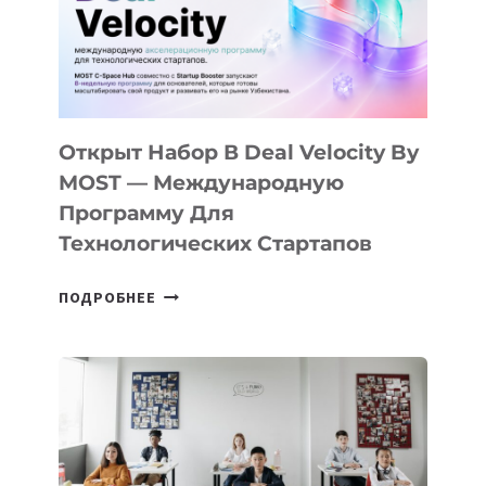
YOUTH
CAMP
ДАЛ
30
ПОДРОСТКАМ
БИЛЕТ
Открыт Набор В Deal Velocity By
В
MOST — Международную
IT-
Программу Для
ПРЕДПРИНИМАТЕЛЬСТВО
Технологических Стартапов
ОТКРЫТ
ПОДРОБНЕЕ
НАБОР
В
DEAL
VELOCITY
BY
MOST
—