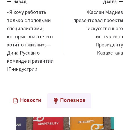
Навигация
НАЗАД
ДАЛЕЕ
по
«Я хочу работать
Жаслан Мадиев
только с топовыми
презентовал проекты
записям
специалистами,
искусственного
которые знают чего
интеллекта
хотят от жизни», —
Президенту
Дина Руслан о
Казахстана
команде и развитии
IT-индустрии
Новости
Полезное