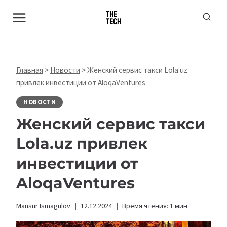
Перейти
к
содержимому
Главная
>
Новости
>
Женский сервис такси Lola.uz
привлек инвестиции от AloqaVentures
НОВОСТИ
Женский сервис такси
Lola.uz привлек
инвестиции от
AloqaVentures
Mansur Ismagulov
12.12.2024
Время чтения:
1
мин