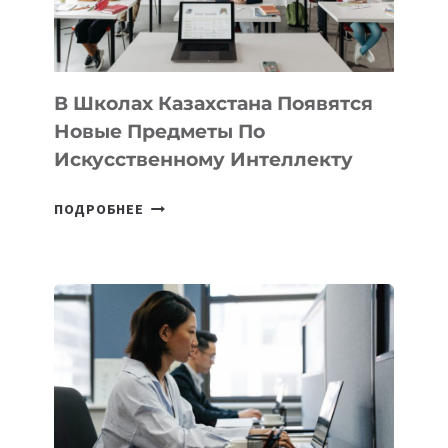
МЕЖДУНАРОДНУЮ
ПРОГРАММУ
ДЛЯ
ТЕХНОЛОГИЧЕСКИХ
В Школах Казахстана Появятся
СТАРТАПОВ
Новые Предметы По
Искусственному Интеллекту
В
ПОДРОБНЕЕ
ШКОЛАХ
КАЗАХСТАНА
ПОЯВЯТСЯ
НОВЫЕ
ПРЕДМЕТЫ
ПО
ИСКУССТВЕННОМУ
ИНТЕЛЛЕКТУ