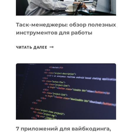
МОЖНО
ПОРУЧИТЬ
УЖЕ
СЕГОДНЯ
Таск-менеджеры: обзор полезных
инструментов для работы
ТАСК-
ЧИТАТЬ ДАЛЕЕ
МЕНЕДЖЕРЫ:
ОБЗОР
ПОЛЕЗНЫХ
ИНСТРУМЕНТОВ
ДЛЯ
РАБОТЫ
7 приложений для вайбкодинга,