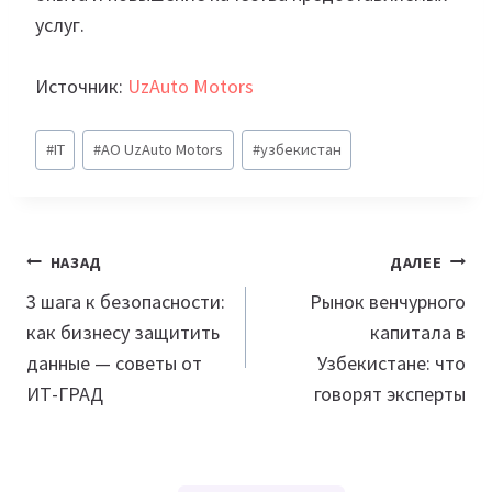
услуг.
Источник:
UzAuto Motors
Метки
#
IT
#
АО UzAuto Motors
#
узбекистан
записи:
Навигация
НАЗАД
ДАЛЕЕ
по
3 шага к безопасности:
Рынок венчурного
как бизнесу защитить
капитала в
записям
данные — советы от
Узбекистане: что
ИТ-ГРАД
говорят эксперты