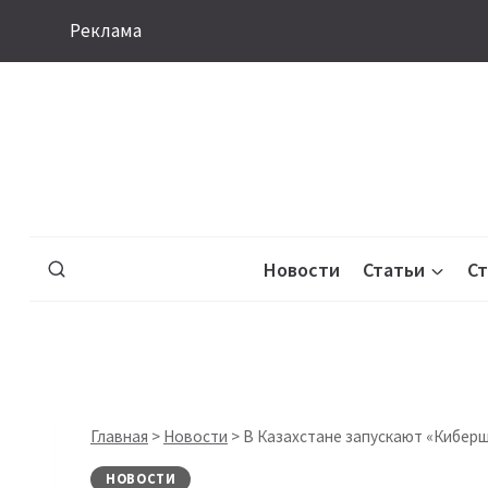
Перейти
Реклама
к
содержимому
Новости
Статьи
С
Главная
>
Новости
>
В Казахстане запускают «Кибер
НОВОСТИ