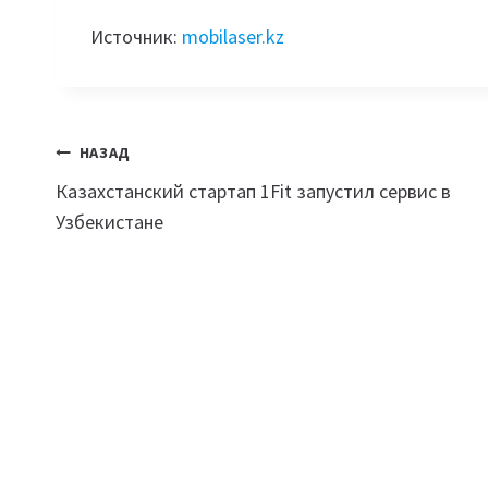
Источник:
mobilaser.kz
Навигация
НАЗАД
Казахстанский стартап 1Fit запустил сервис в
по
Узбекистане
записям