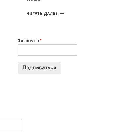
7
ЧИТАТЬ ДАЛЕЕ
ПРИЛОЖЕНИЙ
ДЛЯ
ВАЙБКОДИНГА,
Эл. почта
*
КОТОРЫЕ
ПОМОГАЮТ
СОЗДАВАТЬ
ПРОДУКТЫ
Подписаться
БЕЗ
СЛОЖНОГО
КОДА