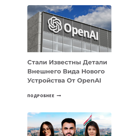
ОПРЕДЕЛЕНЫ
ПРИОРИТЕТНЫЕ
ЗАДАЧИ
ПО
РАЗВИТИЮ
ЭКОСИСТЕМЫ
ИСКУССТВЕННОГО
ИНТЕЛЛЕКТА
Стали Известны Детали
Внешнего Вида Нового
Устройства От OpenAI
СТАЛИ
ПОДРОБНЕЕ
ИЗВЕСТНЫ
ДЕТАЛИ
ВНЕШНЕГО
ВИДА
НОВОГО