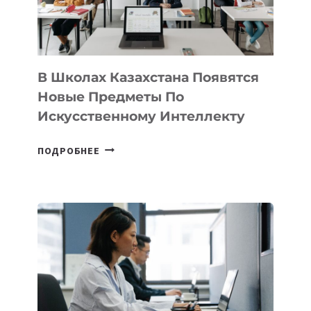
—
МЕЖДУНАРОДНУЮ
ПРОГРАММУ
ДЛЯ
ТЕХНОЛОГИЧЕСКИХ
В Школах Казахстана Появятся
СТАРТАПОВ
Новые Предметы По
Искусственному Интеллекту
В
ПОДРОБНЕЕ
ШКОЛАХ
КАЗАХСТАНА
ПОЯВЯТСЯ
НОВЫЕ
ПРЕДМЕТЫ
ПО
ИСКУССТВЕННОМУ
ИНТЕЛЛЕКТУ