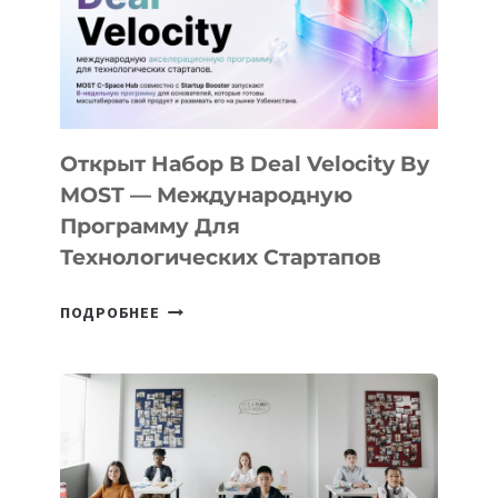
YOUTH
CAMP
ДАЛ
30
ПОДРОСТКАМ
БИЛЕТ
Открыт Набор В Deal Velocity By
В
MOST — Международную
IT-
Программу Для
ПРЕДПРИНИМАТЕЛЬСТВО
Технологических Стартапов
ОТКРЫТ
ПОДРОБНЕЕ
НАБОР
В
DEAL
VELOCITY
BY
MOST