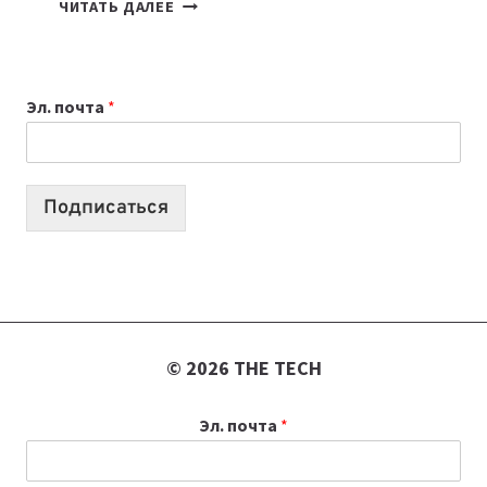
КАКОЙ
ЧИТАТЬ ДАЛЕЕ
НОУТБУК
ВЫБРАТЬ
К
Эл. почта
*
УЧЕБНОМУ
ГОДУ
2026:
10
Подписаться
ЛУЧШИХ
МОДЕЛЕЙ
ДЛЯ
УЧЕБЫ
© 2026 THE TECH
Эл. почта
*