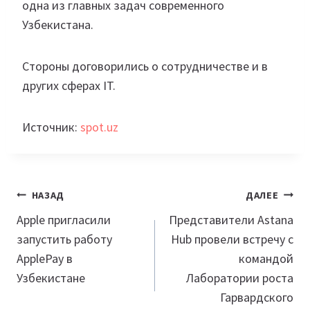
одна из главных задач современного
Узбекистана.
Стороны договорились о сотрудничестве и в
других сферах IT.
Источник:
spot.uz
Навигация
НАЗАД
ДАЛЕЕ
по
Apple пригласили
Представители Astana
запустить работу
Hub провели встречу с
записям
ApplePay в
командой
Узбекистане
Лаборатории роста
Гарвардского