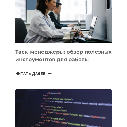
3
ЗАДАЧИ
ЕМУ
МОЖНО
ПОРУЧИТЬ
УЖЕ
СЕГОДНЯ
Таск-менеджеры: обзор полезных
инструментов для работы
ТАСК-
ЧИТАТЬ ДАЛЕЕ
МЕНЕДЖЕРЫ:
ОБЗОР
ПОЛЕЗНЫХ
ИНСТРУМЕНТОВ
ДЛЯ
РАБОТЫ