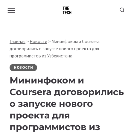
Перейти
к
содержимому
Главная
>
Новости
>
Мининфоком и Coursera
договорились о запуске нового проекта для
программистов из Узбекистана
НОВОСТИ
Мининфоком и
Coursera договорились
о запуске нового
проекта для
программистов из