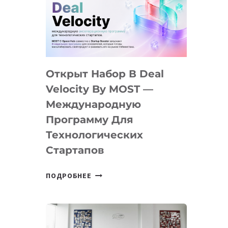
AI
YOUTH
CAMP
ДАЛ
30
Открыт Набор В Deal
ПОДРОСТКАМ
БИЛЕТ
Velocity By MOST —
В
Международную
IT-
Программу Для
ПРЕДПРИНИМАТЕЛЬСТВО
Технологических
Стартапов
ОТКРЫТ
ПОДРОБНЕЕ
НАБОР
В
DEAL
VELOCITY