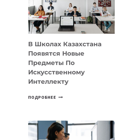
BY
MOST
—
МЕЖДУНАРОДНУЮ
ПРОГРАММУ
В Школах Казахстана
ДЛЯ
ТЕХНОЛОГИЧЕСКИХ
Появятся Новые
СТАРТАПОВ
Предметы По
Искусственному
Интеллекту
В
ПОДРОБНЕЕ
ШКОЛАХ
КАЗАХСТАНА
ПОЯВЯТСЯ
НОВЫЕ
ПРЕДМЕТЫ