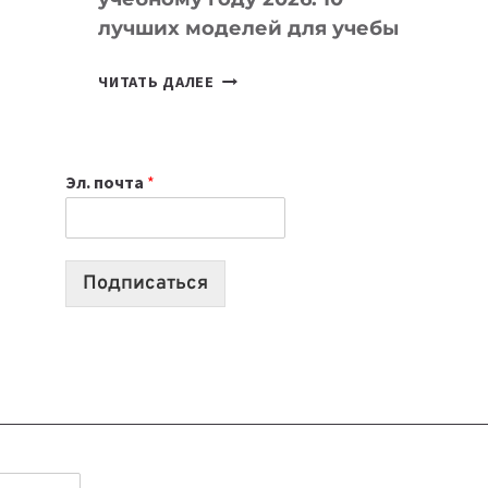
лучших моделей для учебы
КАКОЙ
ЧИТАТЬ ДАЛЕЕ
НОУТБУК
ВЫБРАТЬ
К
Эл. почта
*
УЧЕБНОМУ
ГОДУ
2026:
10
Подписаться
ЛУЧШИХ
МОДЕЛЕЙ
ДЛЯ
УЧЕБЫ