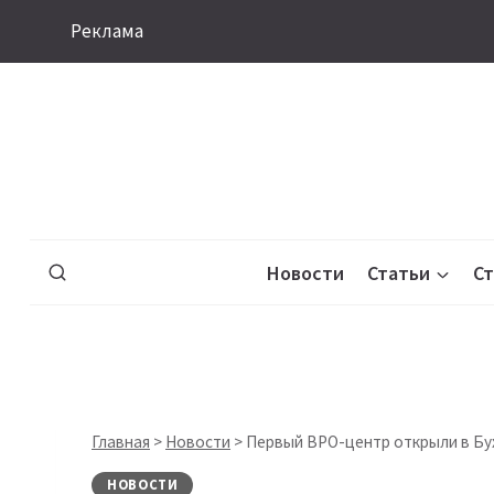
Перейти
Реклама
к
содержимому
Новости
Статьи
С
Главная
>
Новости
>
Первый BPO-центр открыли в Бу
НОВОСТИ