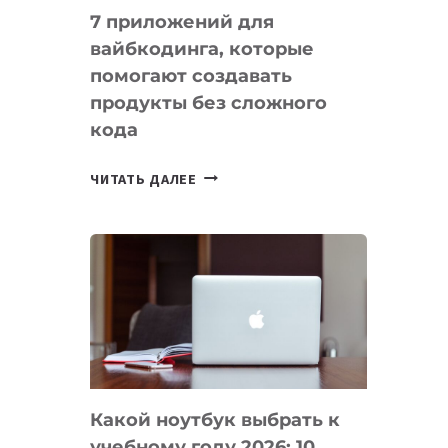
7 приложений для
вайбкодинга, которые
помогают создавать
продукты без сложного
кода
7
ЧИТАТЬ ДАЛЕЕ
ПРИЛОЖЕНИЙ
ДЛЯ
ВАЙБКОДИНГА,
КОТОРЫЕ
ПОМОГАЮТ
СОЗДАВАТЬ
ПРОДУКТЫ
БЕЗ
СЛОЖНОГО
Какой ноутбук выбрать к
КОДА
учебному году 2026: 10