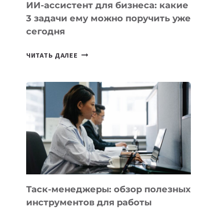
ИИ-ассистент для бизнеса: какие
3 задачи ему можно поручить уже
сегодня
ИИ-
ЧИТАТЬ ДАЛЕЕ
АССИСТЕНТ
ДЛЯ
БИЗНЕСА:
КАКИЕ
3
ЗАДАЧИ
ЕМУ
МОЖНО
ПОРУЧИТЬ
УЖЕ
СЕГОДНЯ
Таск-менеджеры: обзор полезных
инструментов для работы