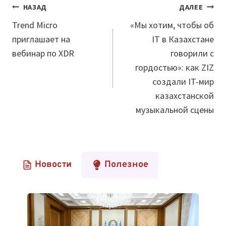
Навигация
НАЗАД
ДАЛЕЕ
по
Trend Micro
«Мы хотим, чтобы об
приглашает на
IT в Казахстане
записям
вебинар по XDR
говорили с
гордостью»: как ZIZ
создали IT-мир
казахстанской
музыкальной сцены
Новости
Полезное