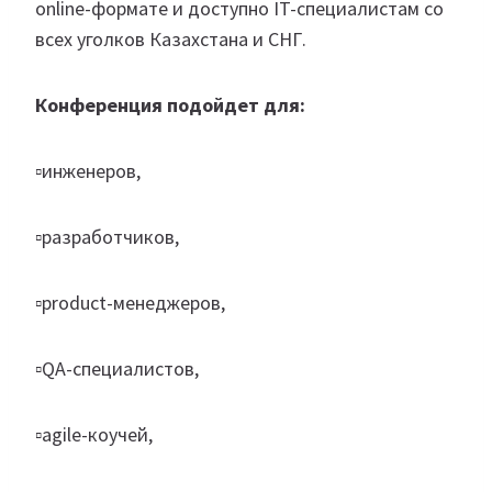
online-формате и доступно IT-специалистам со
всех уголков Казахстана и СНГ.
Конференция подойдет для:
▫️инженеров,
▫️разработчиков,
▫️product-менеджеров,
▫️QA-специалистов,
▫️agile-коучей,