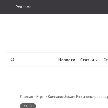
Перейти
Реклама
к
содержимому
Новости
Статьи
С
Главная
>
Игры
>
​​Компания Square Enix анонсировала 
ИГРЫ