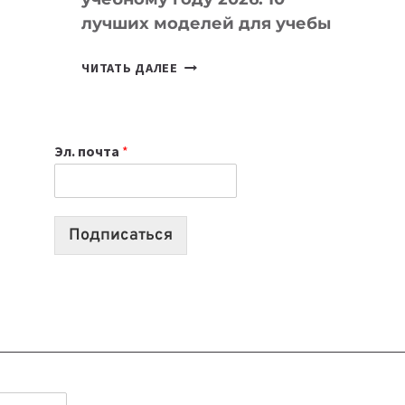
лучших моделей для учебы
КАКОЙ
ЧИТАТЬ ДАЛЕЕ
НОУТБУК
ВЫБРАТЬ
К
Эл. почта
*
УЧЕБНОМУ
ГОДУ
2026:
10
Подписаться
ЛУЧШИХ
МОДЕЛЕЙ
ДЛЯ
УЧЕБЫ