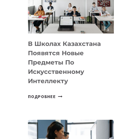
BY
MOST
—
МЕЖДУНАРОДНУЮ
ПРОГРАММУ
В Школах Казахстана
ДЛЯ
ТЕХНОЛОГИЧЕСКИХ
Появятся Новые
СТАРТАПОВ
Предметы По
Искусственному
Интеллекту
В
ПОДРОБНЕЕ
ШКОЛАХ
КАЗАХСТАНА
ПОЯВЯТСЯ
НОВЫЕ
ПРЕДМЕТЫ