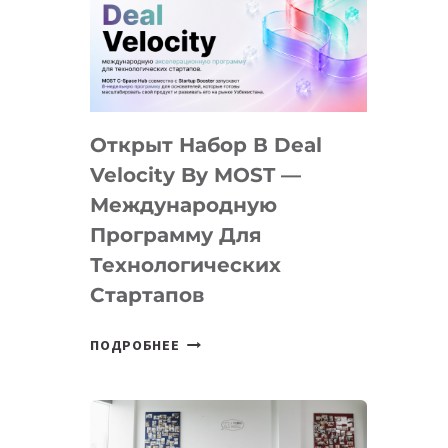
AI
YOUTH
CAMP
ДАЛ
30
Открыт Набор В Deal
ПОДРОСТКАМ
БИЛЕТ
Velocity By MOST —
В
Международную
IT-
Программу Для
ПРЕДПРИНИМАТЕЛЬСТВО
Технологических
Стартапов
ОТКРЫТ
ПОДРОБНЕЕ
НАБОР
В
DEAL
VELOCITY