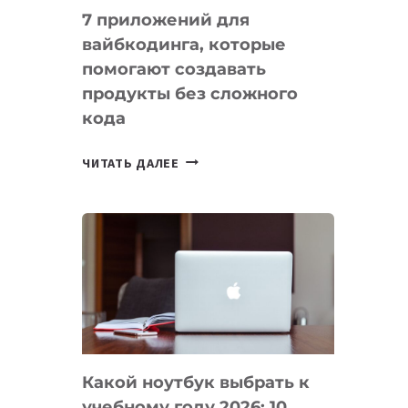
7 приложений для
вайбкодинга, которые
помогают создавать
продукты без сложного
кода
7
ЧИТАТЬ ДАЛЕЕ
ПРИЛОЖЕНИЙ
ДЛЯ
ВАЙБКОДИНГА,
КОТОРЫЕ
ПОМОГАЮТ
СОЗДАВАТЬ
ПРОДУКТЫ
БЕЗ
СЛОЖНОГО
Какой ноутбук выбрать к
КОДА
учебному году 2026: 10