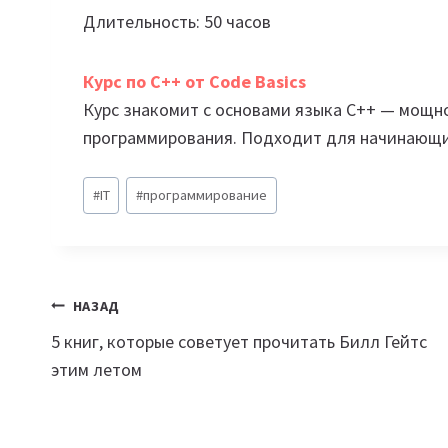
Длительность: 50 часов
Курс по C++ от Code Basics
Курс знакомит с основами языка C++ — мощн
программирования. Подходит для начинающи
Метки
#
IT
#
программирование
записи:
Навигация
НАЗАД
5 книг, которые советует прочитать Билл Гейтс
по
этим летом
записям