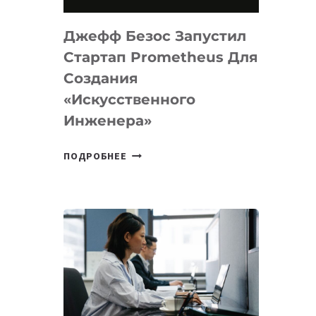
НА
MACOS
Джефф Безос Запустил
И
LINUX
Стартап Prometheus Для
Создания
«искусственного
Инженера»
ДЖЕФФ
ПОДРОБНЕЕ
БЕЗОС
ЗАПУСТИЛ
СТАРТАП
PROMETHEUS
ДЛЯ
СОЗДАНИЯ
«ИСКУССТВЕННОГО
ИНЖЕНЕРА»