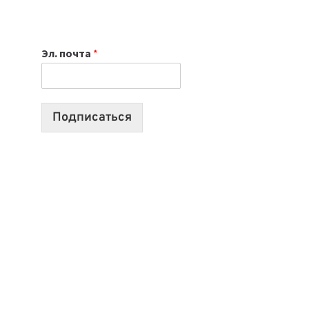
НОУТБУК
ВЫБРАТЬ
К
Эл. почта
*
УЧЕБНОМУ
ГОДУ
2026:
10
Подписаться
ЛУЧШИХ
МОДЕЛЕЙ
ДЛЯ
УЧЕБЫ