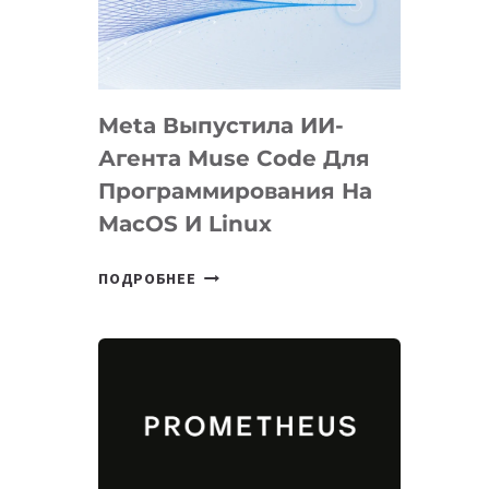
НА
SIGGRAPH
2026
Meta Выпустила ИИ-
Агента Muse Code Для
Программирования На
MacOS И Linux
META
ПОДРОБНЕЕ
ВЫПУСТИЛА
ИИ-
АГЕНТА
MUSE
CODE
ДЛЯ
ПРОГРАММИРОВАНИЯ