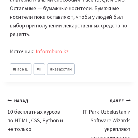
Остальные — бумажные носители. Бумажные
носители пока оставляют, чтобы у людей был
выбор при получении лекарственных средств по
рецепту.
Источник:
Informburo.kz
Метки
#
Face ID
#
IT
#
казахстан
записи:
Навигация
НАЗАД
ДАЛЕЕ
по
10 бесплатных курсов
IT Park Uzbekistan и
по HTML, CSS, Python и
Software Wizards
записям
не только
укрепляют
сотрудничество