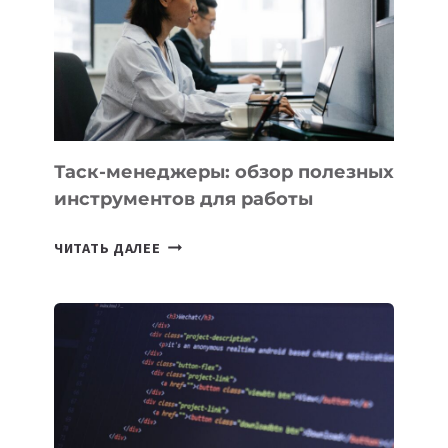
3
ЗАДАЧИ
ЕМУ
МОЖНО
ПОРУЧИТЬ
УЖЕ
СЕГОДНЯ
Таск-менеджеры: обзор полезных
инструментов для работы
ТАСК-
ЧИТАТЬ ДАЛЕЕ
МЕНЕДЖЕРЫ:
ОБЗОР
ПОЛЕЗНЫХ
ИНСТРУМЕНТОВ
ДЛЯ
РАБОТЫ