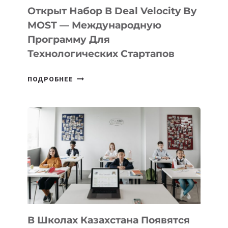
БИЛЕТ
Открыт Набор В Deal Velocity By
В
MOST — Международную
IT-
Программу Для
ПРЕДПРИНИМАТЕЛЬСТВО
Технологических Стартапов
ОТКРЫТ
ПОДРОБНЕЕ
НАБОР
В
DEAL
VELOCITY
BY
MOST
—
МЕЖДУНАРОДНУЮ
ПРОГРАММУ
ДЛЯ
ТЕХНОЛОГИЧЕСКИХ
В Школах Казахстана Появятся