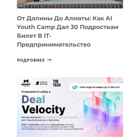
От Долины До Алматы: Как AI
Youth Camp Дал 30 Подросткам
Билет В IT-
Предпринимательство
ОТ
ПОДРОБНЕЕ
ДОЛИНЫ
ДО
АЛМАТЫ:
КАК
AI
YOUTH
CAMP
ДАЛ
30
ПОДРОСТКАМ