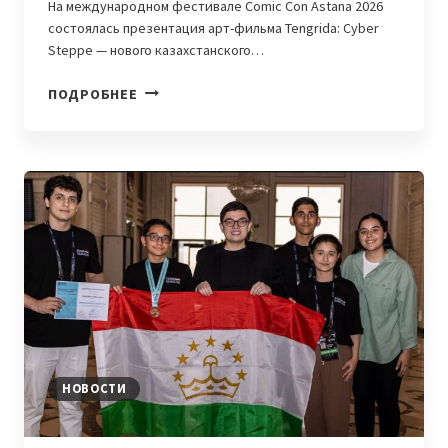
На международном фестивале Comic Con Astana 2026
состоялась презентация арт-фильма Tengrida: Cyber
Steppe — нового казахстанского…
НА
ПОДРОБНЕЕ
COMIC
CON
ASTANA
ПРЕДСТАВИЛИ
АРТ-
ФИЛЬМ
TENGRIDA:
CYBER
STEPPE
НОВОСТИ