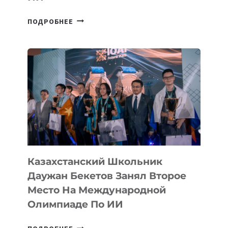
СБОРНАЯ
ПОДРОБНЕЕ
ТАДЖИКИСТАНА
ВПЕРВЫЕ
В
ИСТОРИИ
ЗАВОЕВАЛА
МЕДАЛЬ
НА
МЕЖДУНАРОДНОЙ
ОЛИМПИАДЕ
ПО
ИИ
Казахстанский Школьник
Даужан Бекетов Занял Второе
Место На Международной
Олимпиаде По ИИ
КАЗАХСТАНСКИЙ