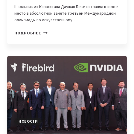
Школьник из Казахстана Даужан Бекетов занял второе
место в абсолютном зачете третьей Международной
олимпиады по искусственному…
КАЗАХСТАНСКИЙ
ПОДРОБНЕЕ
ШКОЛЬНИК
ДАУЖАН
БЕКЕТОВ
ЗАНЯЛ
ВТОРОЕ
МЕСТО
НА
МЕЖДУНАРОДНОЙ
ОЛИМПИАДЕ
ПО
ИИ
НОВОСТИ