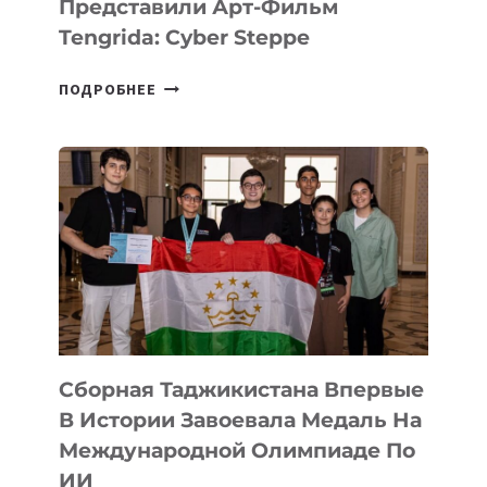
Представили Арт-Фильм
Tengrida: Cyber Steppe
НА
ПОДРОБНЕЕ
COMIC
CON
ASTANA
ПРЕДСТАВИЛИ
АРТ-
ФИЛЬМ
TENGRIDA:
CYBER
STEPPE
Сборная Таджикистана Впервые
В Истории Завоевала Медаль На
Международной Олимпиаде По
ИИ