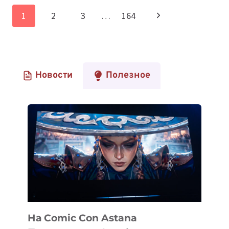
БАКУ
Навигация
Следующая
1
2
3
…
164
РАЗВИВАЮТ
по
СТАРТАПЫ
страница
И
страницам
ЦИФРОВУЮ
ТРАНСФОРМАЦИЮ
Новости
Полезное
СТРАНЫ
На Comic Con Astana