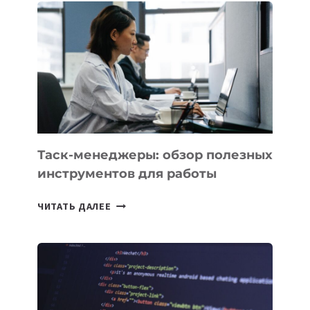
БИЗНЕСА:
КАКИЕ
3
ЗАДАЧИ
ЕМУ
МОЖНО
ПОРУЧИТЬ
УЖЕ
СЕГОДНЯ
Таск-менеджеры: обзор полезных
инструментов для работы
ТАСК-
ЧИТАТЬ ДАЛЕЕ
МЕНЕДЖЕРЫ:
ОБЗОР
ПОЛЕЗНЫХ
ИНСТРУМЕНТОВ
ДЛЯ
РАБОТЫ