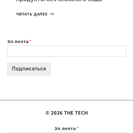
7
ЧИТАТЬ ДАЛЕЕ
ПРИЛОЖЕНИЙ
ДЛЯ
ВАЙБКОДИНГА,
Эл. почта
*
КОТОРЫЕ
ПОМОГАЮТ
СОЗДАВАТЬ
ПРОДУКТЫ
Подписаться
БЕЗ
СЛОЖНОГО
КОДА
© 2026 THE TECH
Эл. почта
*