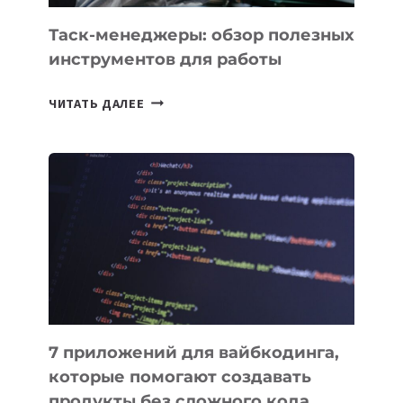
УЖЕ
СЕГОДНЯ
Таск-менеджеры: обзор полезных
инструментов для работы
ТАСК-
ЧИТАТЬ ДАЛЕЕ
МЕНЕДЖЕРЫ:
ОБЗОР
ПОЛЕЗНЫХ
ИНСТРУМЕНТОВ
ДЛЯ
РАБОТЫ
7 приложений для вайбкодинга,
которые помогают создавать
продукты без сложного кода