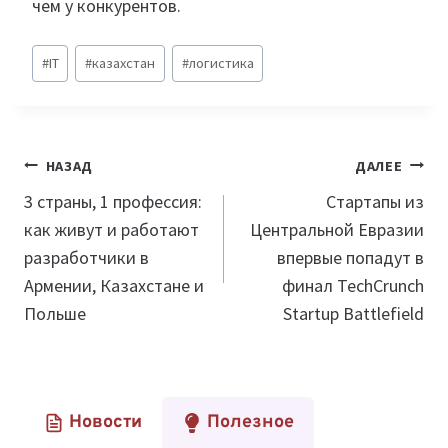
чем у конкурентов.
Метки
#
IT
#
казахстан
#
логистика
записи:
Навигация
НАЗАД
ДАЛЕЕ
по
3 страны, 1 профессия:
Стартапы из
как живут и работают
Центральной Евразии
записям
разработчики в
впервые попадут в
Армении, Казахстане и
финал TechCrunch
Польше
Startup Battlefield
Новости
Полезное