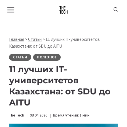
Перейти
к
содержимому
Главная
>
Статьи
>
11 лучших IT-университетов
Казахстана: от SDU до AITU
СТАТЬИ
ПОЛЕЗНОЕ
11 лучших IT-
университетов
Казахстана: от SDU до
AITU
The Tech
08.04.2026
Время чтения:
1
мин