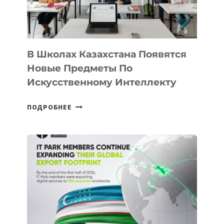
МЕЖДУНАРОДНУЮ
ПРОГРАММУ
ДЛЯ
ТЕХНОЛОГИЧЕСКИХ
В Школах Казахстана Появятся
СТАРТАПОВ
Новые Предметы По
Искусственному Интеллекту
В
ПОДРОБНЕЕ
ШКОЛАХ
КАЗАХСТАНА
ПОЯВЯТСЯ
НОВЫЕ
ПРЕДМЕТЫ
ПО
ИСКУССТВЕННОМУ
ИНТЕЛЛЕКТУ