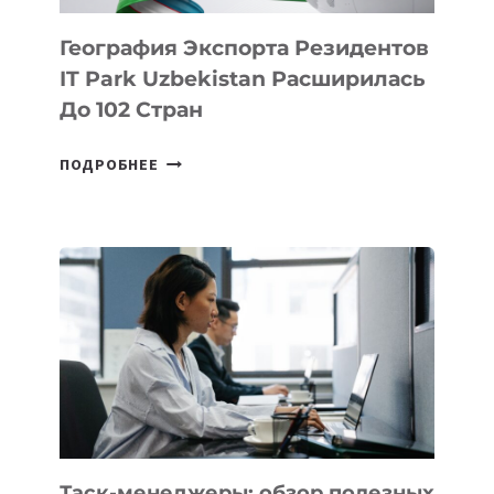
География Экспорта Резидентов
IT Park Uzbekistan Расширилась
До 102 Стран
ГЕОГРАФИЯ
ПОДРОБНЕЕ
ЭКСПОРТА
РЕЗИДЕНТОВ
IT
PARK
UZBEKISTAN
РАСШИРИЛАСЬ
ДО
102
СТРАН
Таск-менеджеры: обзор полезных