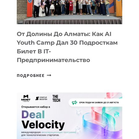
От Долины До Алматы: Как AI
Youth Camp Дал 30 Подросткам
Билет В IT-
Предпринимательство
ОТ
ПОДРОБНЕЕ
ДОЛИНЫ
ДО
АЛМАТЫ:
КАК
AI
YOUTH
CAMP
ДАЛ