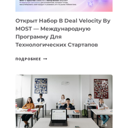
30
ПОДРОСТКАМ
БИЛЕТ
Открыт Набор В Deal Velocity By
В
MOST — Международную
IT-
Программу Для
ПРЕДПРИНИМАТЕЛЬСТВО
Технологических Стартапов
ОТКРЫТ
ПОДРОБНЕЕ
НАБОР
В
DEAL
VELOCITY
BY
MOST
—
МЕЖДУНАРОДНУЮ
ПРОГРАММУ