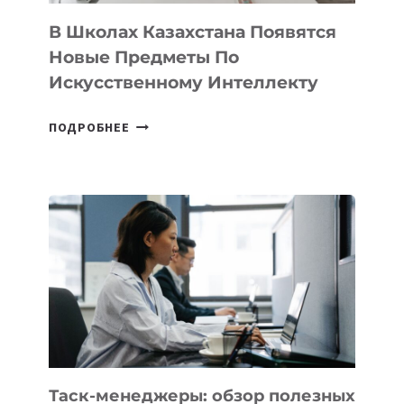
ДЛЯ
ТЕХНОЛОГИЧЕСКИХ
В Школах Казахстана Появятся
СТАРТАПОВ
Новые Предметы По
Искусственному Интеллекту
В
ПОДРОБНЕЕ
ШКОЛАХ
КАЗАХСТАНА
ПОЯВЯТСЯ
НОВЫЕ
ПРЕДМЕТЫ
ПО
ИСКУССТВЕННОМУ
ИНТЕЛЛЕКТУ
Таск-менеджеры: обзор полезных