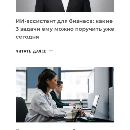
ИИ-ассистент для бизнеса: какие
3 задачи ему можно поручить уже
сегодня
ИИ-
ЧИТАТЬ ДАЛЕЕ
АССИСТЕНТ
ДЛЯ
БИЗНЕСА:
КАКИЕ
3
ЗАДАЧИ
ЕМУ
МОЖНО
ПОРУЧИТЬ
УЖЕ
СЕГОДНЯ