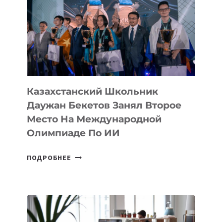
ИСТОРИИ
ЗАВОЕВАЛА
МЕДАЛЬ
НА
МЕЖДУНАРОДНОЙ
ОЛИМПИАДЕ
ПО
ИИ
Казахстанский Школьник
Даужан Бекетов Занял Второе
Место На Международной
Олимпиаде По ИИ
КАЗАХСТАНСКИЙ
ПОДРОБНЕЕ
ШКОЛЬНИК
ДАУЖАН
БЕКЕТОВ
ЗАНЯЛ
ВТОРОЕ