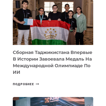
ASTANA
ПРЕДСТАВИЛИ
АРТ-
ФИЛЬМ
TENGRIDA:
CYBER
STEPPE
Сборная Таджикистана Впервые
В Истории Завоевала Медаль На
Международной Олимпиаде По
ИИ
СБОРНАЯ
ПОДРОБНЕЕ
ТАДЖИКИСТАНА
ВПЕРВЫЕ
В