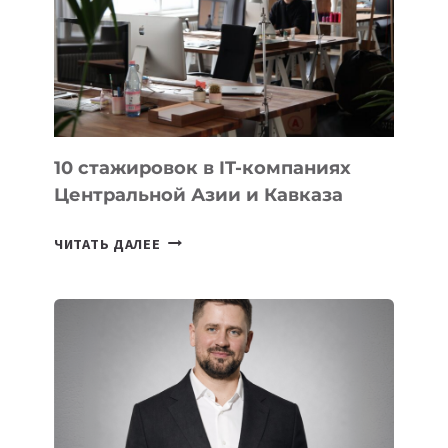
МЕСТО
НА
МЕЖДУНАРОДНОЙ
ОЛИМПИАДЕ
ПО
ИИ
10 стажировок в IT-компаниях
Центральной Азии и Кавказа
10
ЧИТАТЬ ДАЛЕЕ
СТАЖИРОВОК
В
IT-
КОМПАНИЯХ
ЦЕНТРАЛЬНОЙ
АЗИИ
И
КАВКАЗА