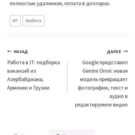
полностью удаленная, оплата в долларах.
Метки
#
IT
#
работа
записи:
Навигация
НАЗАД
ДАЛЕЕ
по
Работа в IT: подборка
Google представил
вакансий из
Gemini Omni: новая
записям
Азербайджана,
модель превращает
Армении и Грузии
фотографии, текст и
аудио в
редактируемое видео