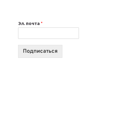
НОУТБУК
ВЫБРАТЬ
К
Эл. почта
*
УЧЕБНОМУ
ГОДУ
2026:
10
Подписаться
ЛУЧШИХ
МОДЕЛЕЙ
ДЛЯ
УЧЕБЫ