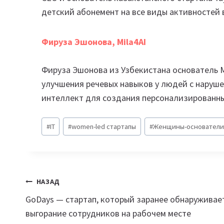
детский абонемент на все виды активностей в
Фируза Эшонова, Mila4AI
Фируза Эшонова из Узбекистана основатель M
улучшения речевых навыков у людей с наруше
интеллект для создания персонализированны
Метки
#
IT
#
women-led стартапы
#
Женщины-основатели
записи:
Навигация
НАЗАД
GoDays — стартап, который заранее обнаруживае
по
выгорание сотрудников на рабочем месте