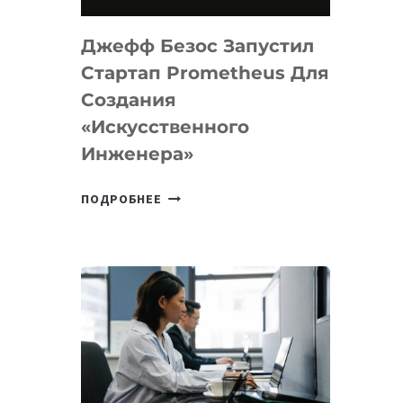
НА
MACOS
Джефф Безос Запустил
И
LINUX
Стартап Prometheus Для
Создания
«искусственного
Инженера»
ДЖЕФФ
ПОДРОБНЕЕ
БЕЗОС
ЗАПУСТИЛ
СТАРТАП
PROMETHEUS
ДЛЯ
СОЗДАНИЯ
«ИСКУССТВЕННОГО
ИНЖЕНЕРА»