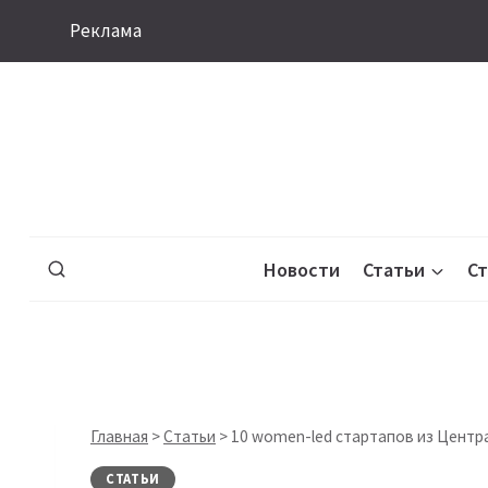
Перейти
Реклама
к
содержимому
Новости
Статьи
С
Главная
>
Статьи
>
10 women-led стартапов из Центр
СТАТЬИ