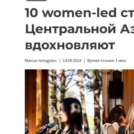
10 women-led с
Центральной Аз
вдохновляют
Mansur Ismagulov
14.05.2024
Время чтения:
1
мин