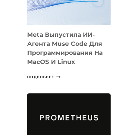
НА
SIGGRAPH
2026
Meta Выпустила ИИ-
Агента Muse Code Для
Программирования На
MacOS И Linux
META
ПОДРОБНЕЕ
ВЫПУСТИЛА
ИИ-
АГЕНТА
MUSE
CODE
ДЛЯ
ПРОГРАММИРОВАНИЯ