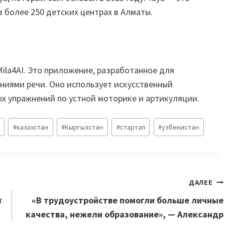
 более 250 детских центрах в Алматы.
ila4AI. Это приложение, разработанное для
ниями речи. Оно использует искусственный
х упражнений по устной моторике и артикуляции.
#
казахстан
#
Кыргызстан
#
стартап
#
узбекистан
ДАЛЕЕ
т
«В трудоустройстве помогли больше личные
качества, нежели образование», — Александр