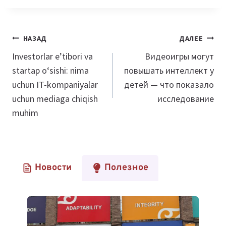
Навигация
НАЗАД
ДАЛЕЕ
по
Investorlar e’tibori va
Видеоигры могут
startap o‘sishi: nima
повышать интеллект у
записям
uchun IT-kompaniyalar
детей — что показало
uchun mediaga chiqish
исследование
muhim
Новости
Полезное