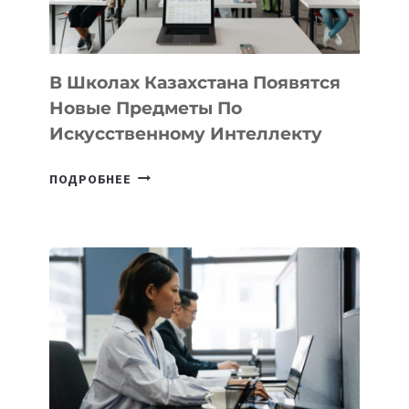
МЕЖДУНАРОДНУЮ
ПРОГРАММУ
ДЛЯ
ТЕХНОЛОГИЧЕСКИХ
В Школах Казахстана Появятся
СТАРТАПОВ
Новые Предметы По
Искусственному Интеллекту
В
ПОДРОБНЕЕ
ШКОЛАХ
КАЗАХСТАНА
ПОЯВЯТСЯ
НОВЫЕ
ПРЕДМЕТЫ
ПО
ИСКУССТВЕННОМУ
ИНТЕЛЛЕКТУ