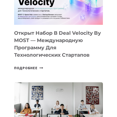
CAMP
ДАЛ
30
ПОДРОСТКАМ
БИЛЕТ
Открыт Набор В Deal Velocity By
В
MOST — Международную
IT-
Программу Для
ПРЕДПРИНИМАТЕЛЬСТВО
Технологических Стартапов
ОТКРЫТ
ПОДРОБНЕЕ
НАБОР
В
DEAL
VELOCITY
BY
MOST
—