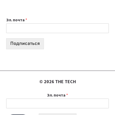
НОУТБУК
ВЫБРАТЬ
К
Эл. почта
*
УЧЕБНОМУ
ГОДУ
2026:
10
Подписаться
ЛУЧШИХ
МОДЕЛЕЙ
ДЛЯ
УЧЕБЫ
© 2026 THE TECH
Эл. почта
*