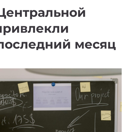
 Центральной
привлекли
 последний месяц