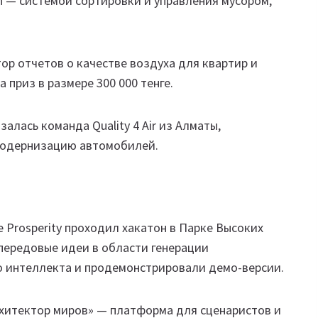
Bin — системой сортировки и управления мусором,
тор отчетов о качестве воздуха для квартир и
 приз в размере 300 000 тенге.
залась команда Quality 4 Air из Алматы,
модернизацию автомобилей.
 Prosperity проходил хакатон в Парке Высоких
передовые идеи в области генерации
о интеллекта и продемонстрировали демо-версии.
рхитектор миров» — платформа для сценаристов и