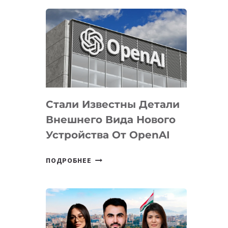
ОПРЕДЕЛЕНЫ
ПРИОРИТЕТНЫЕ
ЗАДАЧИ
ПО
РАЗВИТИЮ
ЭКОСИСТЕМЫ
ИСКУССТВЕННОГО
ИНТЕЛЛЕКТА
Стали Известны Детали
Внешнего Вида Нового
Устройства От OpenAI
СТАЛИ
ПОДРОБНЕЕ
ИЗВЕСТНЫ
ДЕТАЛИ
ВНЕШНЕГО
ВИДА
НОВОГО