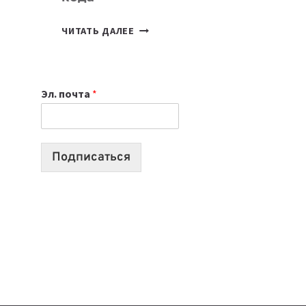
7
ЧИТАТЬ ДАЛЕЕ
ПРИЛОЖЕНИЙ
ДЛЯ
ВАЙБКОДИНГА,
Эл. почта
*
КОТОРЫЕ
ПОМОГАЮТ
СОЗДАВАТЬ
ПРОДУКТЫ
Подписаться
БЕЗ
СЛОЖНОГО
КОДА