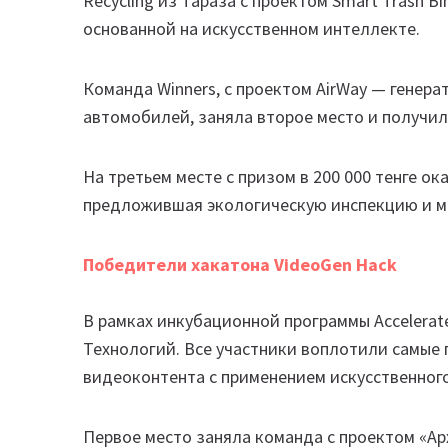
Recycling из Тараза с проектом Smart Trash 
основанной на искусственном интеллекте.
Команда Winners, с проектом AirWay — генера
автомобилей, заняла второе место и получила
На третьем месте с призом в 200 000 тенге ока
предложившая экологическую инспекцию и 
Победители хакатона VideoGen Hack
В рамках инкубационной программы Accelerate
Технологий. Все участники воплотили самые 
видеоконтента с применением искусственног
Первое место заняла команда с проектом «А