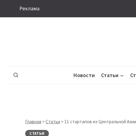
Перейти
Реклама
к
содержимому
Новости
Статьи
С
Главная
>
Статьи
>
11 стартапов из Центральной Азии
СТАТЬИ