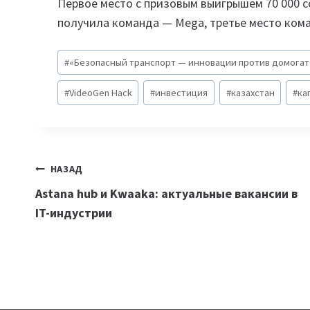
Первое место с призовым выигрышем 70 000 с
получила команда — Mega, третье место кома
Метки
#
«Безопасный транспорт — инновации против домогат
записи:
#
VideoGen Hack
#
инвестиция
#
казахстан
#
ка
Навигация
НАЗАД
Astana hub и Kwaaka: актуальные вакансии в
по
IT-индустрии
записям