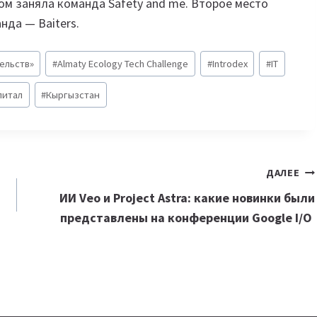
ом заняла команда Safety and me. Второе место
нда — Baiters.
ельств»
#
Almaty Ecology Tech Challenge
#
Introdex
#
IT
питал
#
Кыргызстан
ДАЛЕЕ
ИИ Veo и Project Astra: какие новинки были
представлены на конференции Google I/O