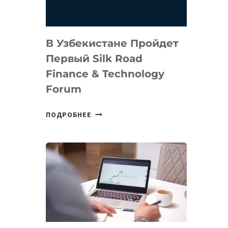
В Узбекистане Пройдет
Первый Silk Road
Finance & Technology
Forum
В
ПОДРОБНЕЕ
УЗБЕКИСТАНЕ
ПРОЙДЕТ
ПЕРВЫЙ
SILK
ROAD
FINANCE
&
TECHNOLOGY
FORUM