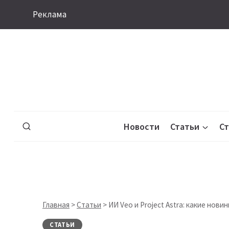
Перейти
Реклама
к
содержимому
Новости
Статьи
С
Главная
>
Статьи
>
ИИ Veo и Project Astra: какие нов
СТАТЬИ