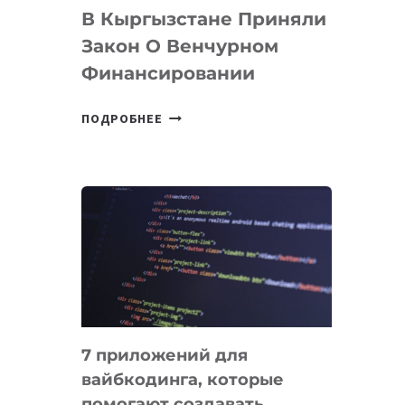
В Кыргызстане Приняли
Закон О Венчурном
Финансировании
В
ПОДРОБНЕЕ
КЫРГЫЗСТАНЕ
ПРИНЯЛИ
ЗАКОН
О
ВЕНЧУРНОМ
ФИНАНСИРОВАНИИ
7 приложений для
вайбкодинга, которые
помогают создавать