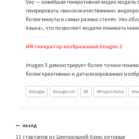
Veo — новейшая генеративная видео модель 
генерировать «высококачественные» видеор
более минуты в самых разных стилях. Veo об
языка», что позволяет модели понимать кин
ИИ-генератор изображений Imagen 3
Imagen 3 демонстрирует более точное понима
более креативных и детализированных изобр
Метки
#
Google
#
Google I/O
#
IT
#
Project Astra
#
Ve
записи:
Навигация
НАЗАД
11 стартапов из Центральной Азии, которые