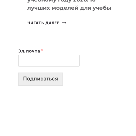
лучших моделей для учебы
КАКОЙ
ЧИТАТЬ ДАЛЕЕ
НОУТБУК
ВЫБРАТЬ
К
Эл. почта
*
УЧЕБНОМУ
ГОДУ
2026:
10
Подписаться
ЛУЧШИХ
МОДЕЛЕЙ
ДЛЯ
УЧЕБЫ