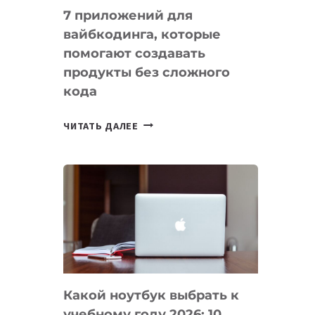
7 приложений для
вайбкодинга, которые
помогают создавать
продукты без сложного
кода
7
ЧИТАТЬ ДАЛЕЕ
ПРИЛОЖЕНИЙ
ДЛЯ
ВАЙБКОДИНГА,
КОТОРЫЕ
ПОМОГАЮТ
СОЗДАВАТЬ
ПРОДУКТЫ
БЕЗ
СЛОЖНОГО
Какой ноутбук выбрать к
КОДА
учебному году 2026: 10