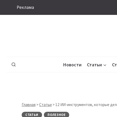
Перейти
Реклама
к
содержимому
Новости
Статьи
С
Главная
>
Статьи
>
12 ИИ-инструментов, которые де
СТАТЬИ
ПОЛЕЗНОЕ