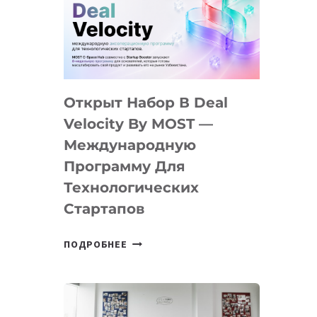
AI
YOUTH
CAMP
ДАЛ
30
Открыт Набор В Deal
ПОДРОСТКАМ
БИЛЕТ
Velocity By MOST —
В
Международную
IT-
Программу Для
ПРЕДПРИНИМАТЕЛЬСТВО
Технологических
Стартапов
ОТКРЫТ
ПОДРОБНЕЕ
НАБОР
В
DEAL
VELOCITY