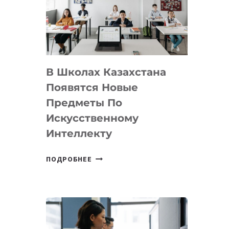
BY
MOST
—
МЕЖДУНАРОДНУЮ
ПРОГРАММУ
В Школах Казахстана
ДЛЯ
ТЕХНОЛОГИЧЕСКИХ
Появятся Новые
СТАРТАПОВ
Предметы По
Искусственному
Интеллекту
В
ПОДРОБНЕЕ
ШКОЛАХ
КАЗАХСТАНА
ПОЯВЯТСЯ
НОВЫЕ
ПРЕДМЕТЫ