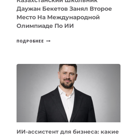
Казахстанский Школьник
Даужан Бекетов Занял Второе
Место На Международной
Олимпиаде По ИИ
КАЗАХСТАНСКИЙ
ПОДРОБНЕЕ
ШКОЛЬНИК
ДАУЖАН
БЕКЕТОВ
ЗАНЯЛ
ВТОРОЕ
МЕСТО
НА
МЕЖДУНАРОДНОЙ
ОЛИМПИАДЕ
ПО
ИИ
ИИ-ассистент для бизнеса: какие