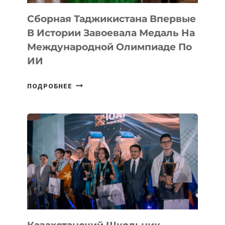
Сборная Таджикистана Впервые
В Истории Завоевала Медаль На
Международной Олимпиаде По
ИИ
СБОРНАЯ
ПОДРОБНЕЕ
ТАДЖИКИСТАНА
ВПЕРВЫЕ
В
ИСТОРИИ
ЗАВОЕВАЛА
МЕДАЛЬ
НА
МЕЖДУНАРОДНОЙ
ОЛИМПИАДЕ
ПО
ИИ