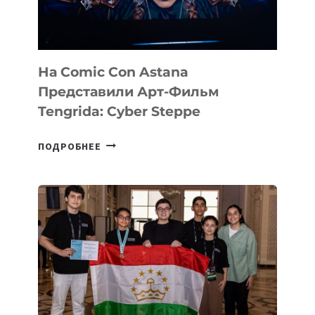
На Comic Con Astana
Представили Арт-Фильм
Tengrida: Cyber Steppe
НА
ПОДРОБНЕЕ
COMIC
CON
ASTANA
ПРЕДСТАВИЛИ
АРТ-
ФИЛЬМ
TENGRIDA:
CYBER
STEPPE