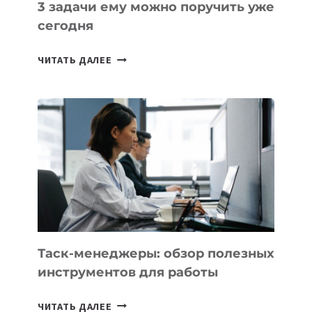
3 задачи ему можно поручить уже
сегодня
ИИ-
ЧИТАТЬ ДАЛЕЕ
АССИСТЕНТ
ДЛЯ
БИЗНЕСА:
КАКИЕ
3
ЗАДАЧИ
ЕМУ
МОЖНО
ПОРУЧИТЬ
УЖЕ
СЕГОДНЯ
Таск-менеджеры: обзор полезных
инструментов для работы
ТАСК-
ЧИТАТЬ ДАЛЕЕ