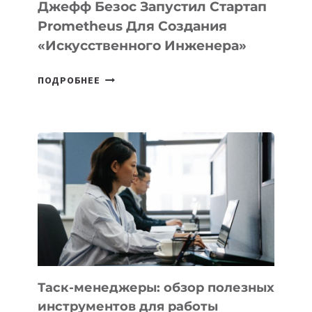
LINUX
Джефф Безос Запустил Стартап
Prometheus Для Создания
«искусственного Инженера»
ДЖЕФФ
ПОДРОБНЕЕ
БЕЗОС
ЗАПУСТИЛ
СТАРТАП
PROMETHEUS
ДЛЯ
СОЗДАНИЯ
«ИСКУССТВЕННОГО
ИНЖЕНЕРА»
Таск-менеджеры: обзор полезных
инструментов для работы