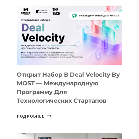
ДО
АЛМАТЫ:
КАК
AI
YOUTH
CAMP
ДАЛ
30
ПОДРОСТКАМ
БИЛЕТ
Открыт Набор В Deal Velocity By
В
MOST — Международную
IT-
Программу Для
ПРЕДПРИНИМАТЕЛЬСТВО
Технологических Стартапов
ОТКРЫТ
ПОДРОБНЕЕ
НАБОР
В
DEAL