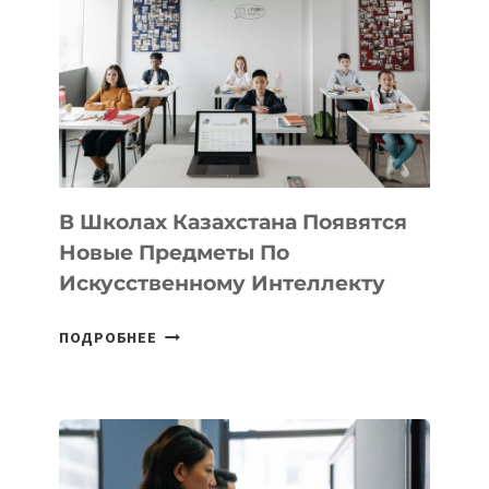
VELOCITY
BY
MOST
—
МЕЖДУНАРОДНУЮ
ПРОГРАММУ
ДЛЯ
ТЕХНОЛОГИЧЕСКИХ
В Школах Казахстана Появятся
СТАРТАПОВ
Новые Предметы По
Искусственному Интеллекту
В
ПОДРОБНЕЕ
ШКОЛАХ
КАЗАХСТАНА
ПОЯВЯТСЯ
НОВЫЕ
ПРЕДМЕТЫ