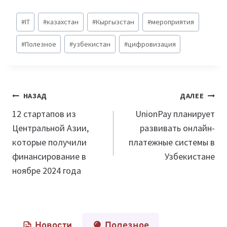
Метки
#
IT
#
казахстан
#
Кыргызстан
#
мероприятия
записи:
#
Полезное
#
узбекистан
#
цифровизация
Навигация
НАЗАД
ДАЛЕЕ
по
12 стартапов из
UnionPay планирует
Центральной Азии,
развивать онлайн-
записям
которые получили
платежные системы в
финансирование в
Узбекистане
ноябре 2024 года
Новости
Полезное