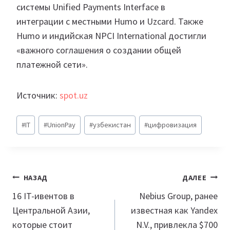
системы Unified Payments Interface в
интеграции с местными Humo и Uzcard. Также
Humo и индийская NPCI International достигли
«важного соглашения о создании общей
платежной сети».
Источник:
spot.uz
Метки
#
IT
#
UnionPay
#
узбекистан
#
цифровизация
записи:
Навигация
НАЗАД
ДАЛЕЕ
по
16 IT-ивентов в
Nebius Group, ранее
Центральной Азии,
известная как Yandex
записям
которые стоит
N.V., привлекла $700