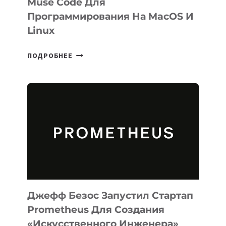
Muse Code Для
Программирования На MacOS И
Linux
META
ПОДРОБНЕЕ
ВЫПУСТИЛА
ИИ-
АГЕНТА
MUSE
CODE
ДЛЯ
ПРОГРАММИРОВАНИЯ
НА
MACOS
И
LINUX
Джефф Безос Запустил Стартап
Prometheus Для Создания
«искусственного Инженера»