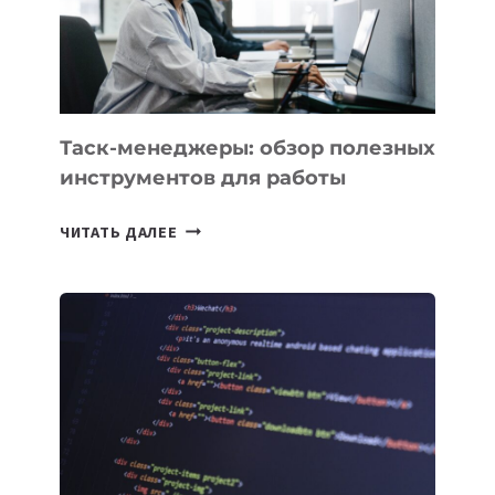
ЗАДАЧИ
ЕМУ
МОЖНО
ПОРУЧИТЬ
УЖЕ
СЕГОДНЯ
Таск-менеджеры: обзор полезных
инструментов для работы
ТАСК-
ЧИТАТЬ ДАЛЕЕ
МЕНЕДЖЕРЫ:
ОБЗОР
ПОЛЕЗНЫХ
ИНСТРУМЕНТОВ
ДЛЯ
РАБОТЫ