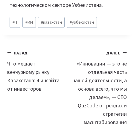
технологическом секторе Узбекистана.
Метки
#
IT
#
ИИ
#
казахстан
#
узбекистан
записи:
Навигация
НАЗАД
ДАЛЕЕ
по
Что мешает
«Инновации — это не
венчурному рынку
отдельная часть
записям
Казахстана: 4 инсайта
нашей деятельности, а
от инвесторов
основа всего, что мы
делаем», — СЕО
QazCode о трендах и
стратегии
масштабирования