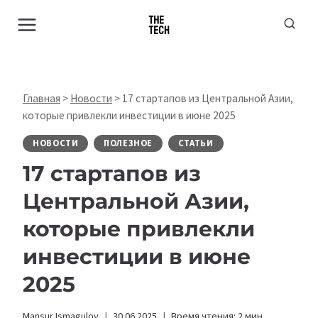
Перейти
к
содержимому
Главная
>
Новости
>
17 стартапов из Центральной Азии,
которые привлекли инвестиции в июне 2025
НОВОСТИ
ПОЛЕЗНОЕ
СТАТЬИ
17 стартапов из
Центральной Азии,
которые привлекли
инвестиции в июне
2025
Mansur Ismagulov
30.06.2025
Время чтения:
2
мин