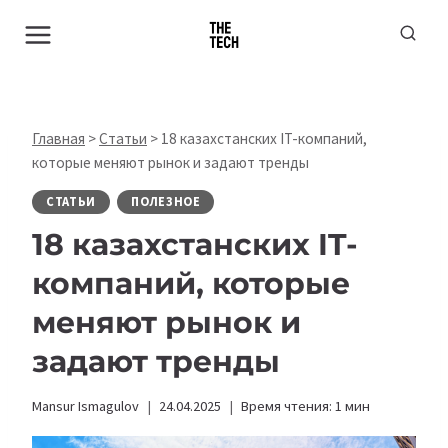
Перейти
к
содержимому
Главная
>
Статьи
>
18 казахстанских IT-компаний,
которые меняют рынок и задают тренды
СТАТЬИ
ПОЛЕЗНОЕ
18 казахстанских IT-
компаний, которые
меняют рынок и
задают тренды
Mansur Ismagulov
24.04.2025
Время чтения:
1
мин