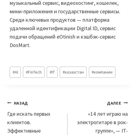
музыкальный сервис, видеохостинг, кошелек,
мини-приложения и государственные сервисы.
Среди ключевых продуктов — платформа
удаленной идентификации Digital ID, сервис
подачи обращений eOtinish и кэшбэк-сервис
DosMart.
Метки
#
AI
#
FinTech
#
IT
#
казахстан
#
компании
записи:
Навигация
НАЗАД
ДАЛЕЕ
по
Где искать первых
«14 лет играю на
клиентов.
электрогитаре в рок-
записям
Эффективные
группе», — IT-