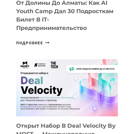
От Долины До Алматы: Как AI
Youth Camp Дал 30 Подросткам
Билет В IT-
Предпринимательство
ОТ
ПОДРОБНЕЕ
ДОЛИНЫ
ДО
АЛМАТЫ:
КАК
AI
YOUTH
CAMP
ДАЛ
30
ПОДРОСТКАМ
БИЛЕТ
Открыт Набор В Deal Velocity By
В