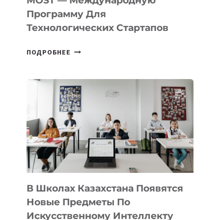
MOST — Международную
IT-
Программу Для
ПРЕДПРИНИМАТЕЛЬСТВО
Технологических Стартапов
ОТКРЫТ
ПОДРОБНЕЕ
НАБОР
В
DEAL
VELOCITY
BY
MOST
—
МЕЖДУНАРОДНУЮ
ПРОГРАММУ
ДЛЯ
ТЕХНОЛОГИЧЕСКИХ
В Школах Казахстана Появятся
СТАРТАПОВ
Новые Предметы По
Искусственному Интеллекту