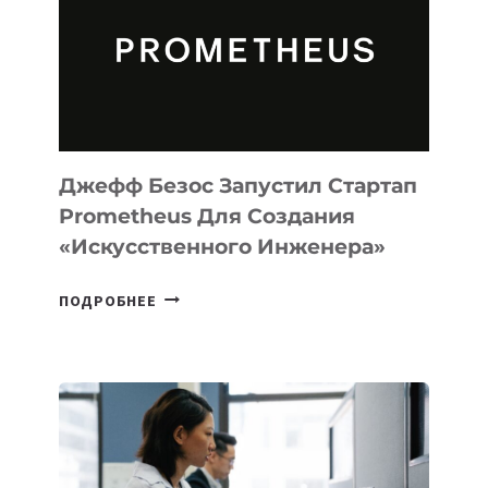
CODE
ДЛЯ
ПРОГРАММИРОВАНИЯ
НА
MACOS
И
LINUX
Джефф Безос Запустил Стартап
Prometheus Для Создания
«искусственного Инженера»
ДЖЕФФ
ПОДРОБНЕЕ
БЕЗОС
ЗАПУСТИЛ
СТАРТАП
PROMETHEUS
ДЛЯ
СОЗДАНИЯ
«ИСКУССТВЕННОГО