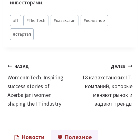
инвесторами.
Метки
#
IT
#
The Tech
#
казахстан
#
полезное
записи:
#
стартап
Навигация
НАЗАД
ДАЛЕЕ
по
WomenInTech. Inspiring
18 казахстанских IT-
success stories of
компаний, которые
записям
Azerbaijani women
меняют рынок и
shaping the IT industry
задают тренды
Новости
Полезное