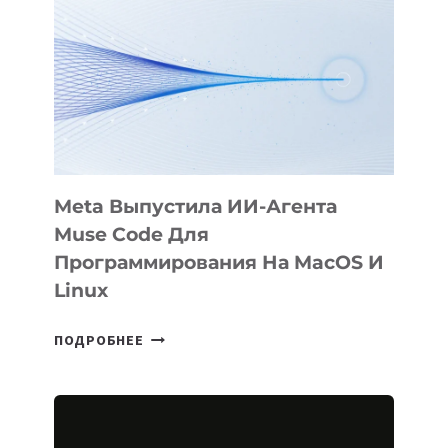
KÖK
BÖRÜ
НА
SIGGRAPH
2026
Meta Выпустила ИИ-Агента
Muse Code Для
Программирования На MacOS И
Linux
META
ПОДРОБНЕЕ
ВЫПУСТИЛА
ИИ-
АГЕНТА
MUSE