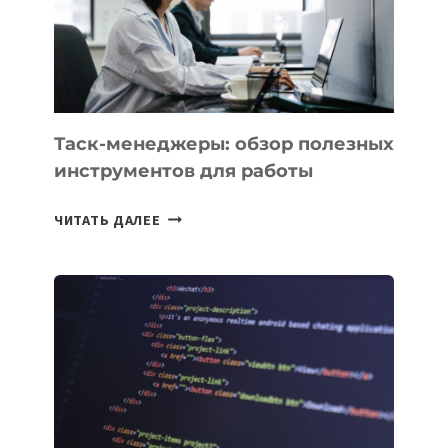
ЗАДАЧИ
ЕМУ
МОЖНО
ПОРУЧИТЬ
УЖЕ
СЕГОДНЯ
Таск-менеджеры: обзор полезных
инструментов для работы
ТАСК-
ЧИТАТЬ ДАЛЕЕ
МЕНЕДЖЕРЫ:
ОБЗОР
ПОЛЕЗНЫХ
ИНСТРУМЕНТОВ
ДЛЯ
РАБОТЫ