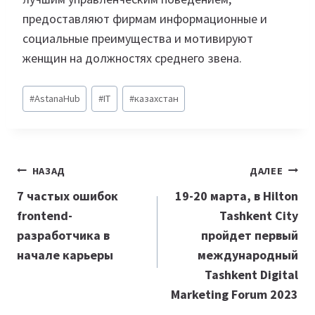
предоставляют фирмам информационные и
социальные преимущества и мотивируют
женщин на должностях среднего звена.
Метки
#
AstanaHub
#
IT
#
казахстан
записи:
Навигация
НАЗАД
ДАЛЕЕ
по
7 частых ошибок
19-20 марта, в Hilton
frontend-
Tashkent City
записям
разработчика в
пройдет первый
начале карьеры
международный
Tashkent Digital
Marketing Forum 2023